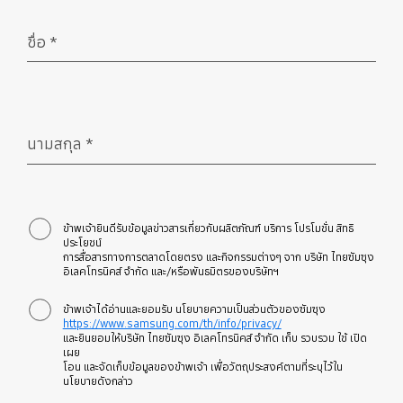
ชื่อ
*
จำเป็น
นามสกุล
*
จำเป็น
ข้าพเจ้ายินดีรับข้อมูลข่าวสารเกี่ยวกับผลิตภัณฑ์ บริการ โปรโมชั่น สิทธิ
ประโยชน์
การสื่อสารทางการตลาดโดยตรง และกิจกรรมต่างๆ จาก บริษัท ไทยซัมซุง
อิเลคโทรนิคส์ จำกัด และ/หรือพันธมิตรของบริษัทฯ
ข้าพเจ้าได้อ่านและยอมรับ นโยบายความเป็นส่วนตัวของซัมซุง
https://www.samsung.com/th/info/privacy/
และยินยอมให้บริษัท ไทยซัมซุง อิเลคโทรนิคส์ จำกัด เก็บ รวบรวม ใช้ เปิด
เผย
โอน และจัดเก็บข้อมูลของข้าพเจ้า เพื่อวัตถุประสงค์ตามที่ระบุไว้ใน
นโยบายดังกล่าว