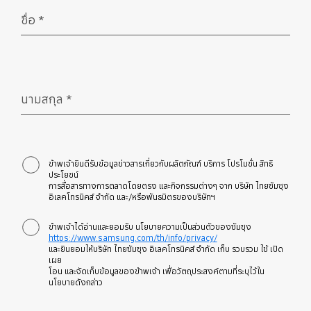
ชื่อ
*
จำเป็น
นามสกุล
*
จำเป็น
ข้าพเจ้ายินดีรับข้อมูลข่าวสารเกี่ยวกับผลิตภัณฑ์ บริการ โปรโมชั่น สิทธิ
ประโยชน์
การสื่อสารทางการตลาดโดยตรง และกิจกรรมต่างๆ จาก บริษัท ไทยซัมซุง
อิเลคโทรนิคส์ จำกัด และ/หรือพันธมิตรของบริษัทฯ
ข้าพเจ้าได้อ่านและยอมรับ นโยบายความเป็นส่วนตัวของซัมซุง
https://www.samsung.com/th/info/privacy/
และยินยอมให้บริษัท ไทยซัมซุง อิเลคโทรนิคส์ จำกัด เก็บ รวบรวม ใช้ เปิด
เผย
โอน และจัดเก็บข้อมูลของข้าพเจ้า เพื่อวัตถุประสงค์ตามที่ระบุไว้ใน
นโยบายดังกล่าว