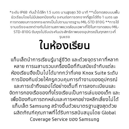
*ระดับ IP68: กันน้ำได้ลึก 1.5 เมตร นานสูงสุด 30 นาที **เมื่อทดสอบบนพื้น
ผิวเรียบโดยไม่มีปลอกป้องกัน จะทนต่อการตกจากที่สูงได้ถึง 1 เมตร ผล
การทดสอบการตกกระแทกเป็นไปตามมาตรฐาน MIL-STD 810G **การใช้
งานจริงจะแตกต่างกันไปตามสภาพแวดล้อมเฉพาะที่ใช้ในการทดสอบ MIL-
STD-810G ซัมซุงไม่รับประกันประสิทธิภาพของอุปกรณ์ในทุกสภาวะที่
รุนแรง
ในห้องเรียน
แท็บเล็ตนำการเรียนรู้มาสู่ชีวิต และด้วยจุดราคาที่หลาก
หลาย การผสานรวมเครื่องมือที่ทันสมัยเข้ากับแต่ละ
ห้องเรียนจึงเป็นไปได้มากกว่าที่เคย Knox Suite ระดับ
การป้องกันช่วยให้ครูควบคุมการทำงานของอุปกรณ์
และการเข้าถึงแอปได้อย่างเต็มที่ การลงทะเบียนและ
จัดการกองเรือของทั้งโรงเรียนเป็นการเล่นของเด็ก และ
เพื่อป้องกันการตกหล่นและการหกอย่างหลีกเลี่ยงไม่ได้
แท็บเล็ต Samsung สร้างขึ้นด้วยมาตรฐานสูงสุดด้วย
ผลิตภัณฑ์คุณภาพที่ได้รับการสนับสนุนโดย Global
Coverage Service ของ Samsung