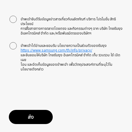
ข้าพเจ้ายินดีรับข้อมูลข่าวสารเกี่ยวกับผลิตภัณฑ์ บริการ โปรโมชั่น สิทธิ
ประโยชน์
การสื่อสารทางการตลาดโดยตรง และกิจกรรมต่างๆ จาก บริษัท ไทยซัมซุง
อิเลคโทรนิคส์ จำกัด และ/หรือพันธมิตรของบริษัทฯ
ข้าพเจ้าได้อ่านและยอมรับ นโยบายความเป็นส่วนตัวของซัมซุง
https://www.samsung.com/th/info/privacy/
และยินยอมให้บริษัท ไทยซัมซุง อิเลคโทรนิคส์ จำกัด เก็บ รวบรวม ใช้ เปิด
เผย
โอน และจัดเก็บข้อมูลของข้าพเจ้า เพื่อวัตถุประสงค์ตามที่ระบุไว้ใน
นโยบายดังกล่าว
ส่ง