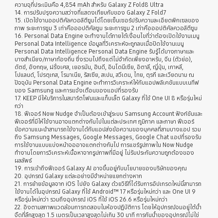
ความจุที่ประเมินคือ 4,854 mAh สำหรับ Galaxy Z Fold8 Ultra
14. การปรับปรุงความสว่างที่แสดงเทียบกับของ Galaxy Z Fold7
15. เปิดใช้งานออปติคัลควอลิตีซูมได้โดยเซ็นเซอร์ปรับความละเอียดพิกเซลของ
ภาพ ระยะการซูม 3 เท่าคือออปติคัลซูม ระยะการซูม 2 เท่าคือออปติคัลควอลิตีซูม
16. Personal Data Engine จะทำงานได้ภายใต้เงื่อนไขที่ว่าต้องเปิดใช้งานเมนู
Personal Data Intelligence ข้อมูลที่วิเคราะห์จะถูกลบเมื่อปิดใช้งานเมนู
Personal Data Intelligence Personal Data Engine รับรู้ได้บางภาษาและ
บางสำเนียง/ภาษาท้องถิ่น ซึ่งรวมไปถึงแต่ไม่จำกัดเพียงอาหรับ, จีน (ตัวย่อ),
ดัตช์, อังกฤษ, ฝรั่งเศส, เยอรมัน, ฮินดี, อินโดนีเซีย, อิตาลี, ญี่ปุ่น, เกาหลี,
โปแลนด์, โปรตุเกส, โรมาเนีย, รัสเซีย, สเปน, สวีเดน, ไทย, ตุรกี และเวียดนาม ณ
ปัจจุบัน Personal Data Engine จะทำการวิเคราะห์ให้กับแอปพลิเคชันแบบเนทีฟ
ของ Samsung และการแจ้งเตือนของแอปที่รองรับ
17. KEEP มีให้บริการในสมาร์ตโฟนและแท็บเล็ต Galaxy ที่ใช้ One UI 8 หรือรุ่นใหม่
กว่า
18. ฟีเจอร์ Now Nudge จำเป็นต้องเข้าสู่ระบบ Samsung Account ฟังก์ชันและ
ฟีเจอร์ที่มีให้ใช้งานอาจแตกต่างกันไปในแต่ละประเทศ ภูมิภาค และภาษา ฟีเจอร์
ข้อความแนะนำสามารถใช้งานได้กับแอปส่งข้อความของบุคคลที่สามบางแอป รวม
ถึง Samsung Messages, Google Messages, Google Chat แอปที่รองรับ
การใช้งานแบบแบ่งหน้าจออาจแตกต่างกันไป การแชร์รูปภาพใน Now Nudge
ทำงานโดยการวิเคราะห์เนื้อหาจากรูปภาพที่มีอยู่ ไม่รับประกันความถูกต้องของ
ผลลัพธ์
19. การเข้าถึงฟีเจอร์ Galaxy AI อาจขึ้นอยู่กับนโยบายของบริษัทของคุณ
20. อุปกรณ์ Galaxy แต่ละอย่างมีจำหน่ายแยกต่างหาก
21. การย้ายข้อมูลจาก iOS ไปยัง Galaxy ด้วยวิธีที่ได้รับการอัปเกรดใหม่นี้สามารถ
ใช้งานได้ในอุปกรณ์ Galaxy ที่ใช้ Android™ 17 หรือรุ่นใหม่กว่า และ One UI 9
หรือรุ่นใหม่กว่า รวมถึงอุปกรณ์ iOS ที่ใช้ iOS 26.6 หรือรุ่นใหม่กว่า
22. อิงตามสภาพแวดล้อมการทดสอบในห้องปฏิบัติการ โดยให้อุปกรณ์จมอยู่ใต้น้ำ
จืดที่ลึกสูงสุด 1.5 เมตรเป็นเวลาสูงสุดไม่เกิน 30 นาที การกันน้ำของอุปกรณ์ไม่ใช่