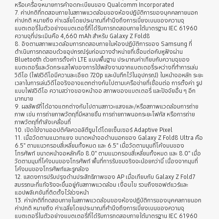
หรือเครื่องหมายการค้าจดทะเบียนของ Qualcomm Incorporated
7. ค่าปกติที่ทดสอบภายในสภาพแวดล้อมของห้องปฏิบัติการของบุคคลภายนอก
ค่าปกติ หมายถึง ค่าเฉลี่ยโดยประมาณที่คำนึงถึงการเบี่ยงเบนของความจุ
แบตเตอรี่ในตัวอย่างแบตเตอรี่ที่ได้รับการทดสอบภายใต้มาตรฐาน IEC 61960
ความจุที่ประเมินคือ 4,660 mAh สำหรับ Galaxy Z Fold8
8. อิงตามสภาพแวดล้อมการทดสอบภายในห้องปฏิบัติการของ Samsung ที่
ดำเนินการทดสอบด้วยอุปกรณ์รุ่นก่อนวางจำหน่ายที่เชื่อมต่อกับหูฟังผ่าน
Bluetooth ด้วยการตั้งค่า LTE แบบพื้นฐาน ประมาณค่าเทียบกับความจุของ
แบตเตอรี่และวัดกระแสไฟของการใช้พลังงานจากแบตเตอรี่ระหว่างที่ทำการเล่น
วิดีโอ (ไฟล์วิดีโอมีความละเอียด 720p และบันทึกไว้ในอุปกรณ์) ในหน้าจอหลัก ระยะ
เวลาในการเล่นวิดีโอจริงอาจแตกต่างกันไปตามเครือข่ายที่เชื่อมต่อ การตั้งค่า รูป
แบบไฟล์วิดีโอ ความสว่างของหน้าจอ สภาพของแบตเตอรี่ และปัจจัยอื่น ๆ อีก
มากมาย
9. ผลลัพธ์ที่ได้อาจแตกต่างกันไปตามสภาวะแสงและ/หรือสภาพแวดล้อมการถ่าย
ภาพ เช่น การถ่ายภาพวัตถุที่มีหลายชิ้น การถ่ายภาพนอกระยะโฟกัส หรือการถ่าย
ภาพวัตถุที่กำลังเคลื่อนที่
10. เปิดใช้งานออปติคัลควอลิตีซูมได้โดยเซ็นเซอร์ Adaptive Pixel
11. เมื่อวัดตามแนวทแยง ขนาดหน้าจอด้านนอกของ Galaxy Z Fold8 Ultra คือ
6.5" ตามแนวกรอบสี่เหลี่ยมทั้งหมด และ 6.5" เมื่อวัดตามมุมที่โค้งมนของ
โทรศัพท์ ขนาดหน้าจอหลักคือ 8.0" ตามแนวกรอบสี่เหลี่ยมทั้งหมด และ 8.0" เมื่อ
วัดตามมุมที่โค้งมนของโทรศัพท์ พื้นที่การรับชมจริงจะน้อยกว่านี้ เนื่องจากมุมที่
โค้งมนของโทรศัพท์และรูกล้อง
12. แสดงการปรับปรุงด้านประสิทธิภาพของ AP เมื่อเทียบกับ Galaxy Z Fold7
สมรรถนะที่แท้จริงจะขึ้นอยู่กับสภาพแวดล้อม เงื่อนไข รวมถึงซอฟต์แวร์และ
แอปพลิเคชันที่ติดตั้งไว้ล่วงหน้า
13. ค่าปกติที่ทดสอบภายในสภาพแวดล้อมของห้องปฏิบัติการของบุคคลภายนอก
ค่าปกติ หมายถึง ค่าเฉลี่ยโดยประมาณที่คำนึงถึงการเบี่ยงเบนของความจุ
แบตเตอรี่ในตัวอย่างแบตเตอรี่ที่ได้รับการทดสอบภายใต้มาตรฐาน IEC 61960