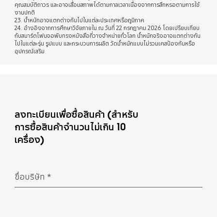
คุณสมบัติถาวร และอาจเสื่อมสภาพได้ตามกาลเวลาเนื่องจากการสึกหรอตามการใช้
งานปกติ
23. น้ำหนักอาจแตกต่างกันไปในแต่ละประเทศหรือภูมิภาค
24. อ้างอิงจากการศึกษาวิจัยภายใน ณ วันที่ 22 กรกฎาคม 2026 โดยเปรียบเทียบ
กับสมาร์ตโฟนจอพับทรงหนังสือที่วางจำหน่ายทั่วโลก น้ำหนักจริงอาจแตกต่างกัน
ไปในแต่ละรุ่น รูปแบบ และกระบวนการผลิต วัดน้ำหนักแบบไม่รวมเคสป้องกันหรือ
อุปกรณ์เสริม
ลงทะเบียนเพื่อซื้อสินค้า (สำหรับ
การซื้อสินค้าจำนวนไม่เกิน 10
เครื่อง)
ชื่อบริษัท
*
จำเป็น