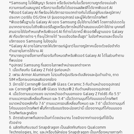
*Samsung ไม่ให้สัญญา รับรอง หรือรับประกันในเรื่องความถูกต้องแม่นยำ
ความครบถ้วนสมบูรณ์ หรือความเชื่อถือได้ของผลลัพธ์ที่ได้จากฟีเจอร์ AI
*ฟีเจอร์ Galaxy AI ที่พร้อมให้บริการอาจแตกต่างกันไปขึ้นอยู่กับแต่ละภูมิภาค/
ประเทศ เวอร์ชัน OS/One UI รุ่นของอุปกรณ์ และผู้ให้บริการโทรศัพท์
*ฟีเจอร์พื้นฐานใน Galaxy AI ของ Samsung นั้นใช้งานได้ฟรี โดยการอัปเดตใน
อนาคตอาจรวมไปถึงฟีเจอร์ขั้นสูงหรือบริการใหม่ที่นําเสนอแบบมีค่าใช้จ่าย บุคคลที่
สามอาจใช้ข้อกำหนดสำหรับฟีเจอร์ AI ที่ต่างไปจากนี้ ฟีเจอร์พื้นฐานของ Galaxy
AI คือบริการต่าง ๆ ที่ระบุไว้ภายใต้ "ระบบอัจฉริยะขั้นสูง" ในข้อกําหนดและเงื่อนไข
บริการของ Samsung ในปัจจุบัน
*Galaxy AI อาจไม่สามารถให้บริการแก่ผู้เยาว์ในบางภูมิภาคเนื่องด้วยข้อจำกัด
ด้านอายุในการใช้งาน AI
*สามารถดูรายชื่อภาษาที่รองรับทั้งหมดสำหรับฟีเจอร์ Galaxy AI ได้ในส่วนคำถาม
ที่พบบ่อย
*อุปกรณ์ Samsung ที่แสดงในภาพจำหน่ายแยกต่างหาก
1. เมื่อเทียบกับ Galaxy Z Fold รุ่นก่อนหน้า
2. เฟรม Armor Aluminum ไม่รวมถึงปุ่มปรับระดับเสียงและปุ่มด้านข้าง, ถาด
SIM หรือกระบอกเลนส์ของกล้อง
3. มีการใช้ Corning® Gorilla® Glass Ceramic 3 กับด้านหน้าของอุปกรณ์
และ Corning® Gorilla® Glass Victus® 2 กับด้านหลังของอุปกรณ์
4. เมื่อวัดตามแนวทแยง ขนาดหน้าจอด้านนอกของ Galaxy Z Fold8 คือ 5.5"
ตามแนวกรอบสี่เหลี่ยมทั้งหมด และ 5.4" เมื่อวัดตามมุมที่โค้งมนของโทรศัพท์
ขนาดหน้าจอหลักคือ 7.6" ตามแนวกรอบสี่เหลี่ยมทั้งหมด และ 7.6" เมื่อวัดตามมุมที่
โค้งมนของโทรศัพท์ พื้นที่การรับชมจริงจะน้อยกว่านี้ เนื่องจากมุมที่โค้งมนของ
โทรศัพท์และรูกล้อง
5. อัตราส่วนภาพที่แสดงเป็นค่าโดยประมาณ โดยอิงจากค่าของรุ่นที่ใช้เป็น
ตัวอย่าง
6. ผลิตภัณฑ์แบรนด์ Snapdragon เป็นผลิตภัณฑ์ของ Qualcomm
Technologies, Inc. และ/หรือบริษัทย่อย Snapdragon เป็นเครื่องหมายการค้า