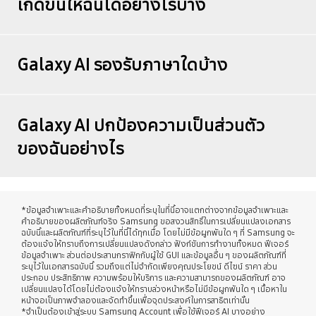
เกิดขึ้นให้ฉันได้อย่างไรบ้าง
Galaxy AI รองรับภาษาใดบ้าง
Galaxy AI ปกป้องความเป็นส่วนตัว
ของฉันอย่างไร
*ข้อมูลจำเพาะและคำอธิบายทั้งหมดที่ระบุในที่นี้อาจแตกต่างจากข้อมูลจำเพาะและ
คำอธิบายของผลิตภัณฑ์จริง Samsung ขอสงวนสิทธิ์ในการเปลี่ยนแปลงเอกสาร
ฉบับนี้และผลิตภัณฑ์ที่ระบุไว้ในที่นี้ได้ทุกเมื่อ โดยไม่มีข้อผูกพันใด ๆ ที่ Samsung จะ
ต้องแจ้งให้ทราบถึงการเปลี่ยนแปลงดังกล่าว ฟังก์ชันการทำงานทั้งหมด ฟีเจอร์
ข้อมูลจำเพาะ ส่วนต่อประสานกราฟิกกับผู้ใช้ GUI และข้อมูลอื่น ๆ ของผลิตภัณฑ์ที่
ระบุไว้ในเอกสารฉบับนี้ รวมถึงแต่ไม่จำกัดเพียงคุณประโยชน์ ดีไซน์ ราคา ส่วน
ประกอบ ประสิทธิภาพ ความพร้อมให้บริการ และความสามารถของผลิตภัณฑ์ อาจ
เปลี่ยนแปลงได้โดยไม่ต้องแจ้งให้ทราบล่วงหน้าหรือไม่มีข้อผูกพันใด ๆ เนื้อหาใน
หน้าจอเป็นภาพจำลองและจัดทำขึ้นเพื่อจุดประสงค์ในการสาธิตเท่านั้น
*จำเป็นต้องเข้าสู่ระบบ Samsung Account เพื่อใช้ฟีเจอร์ AI บางอย่าง