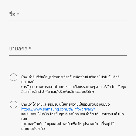
ชื่อ
*
จำเป็น
นามสกุล
*
จำเป็น
ข้าพเจ้ายินดีรับข้อมูลข่าวสารเกี่ยวกับผลิตภัณฑ์ บริการ โปรโมชั่น สิทธิ
ประโยชน์
การสื่อสารทางการตลาดโดยตรง และกิจกรรมต่างๆ จาก บริษัท ไทยซัมซุง
อิเลคโทรนิคส์ จำกัด และ/หรือพันธมิตรของบริษัทฯ
ข้าพเจ้าได้อ่านและยอมรับ นโยบายความเป็นส่วนตัวของซัมซุง
https://www.samsung.com/th/info/privacy/
และยินยอมให้บริษัท ไทยซัมซุง อิเลคโทรนิคส์ จำกัด เก็บ รวบรวม ใช้ เปิด
เผย
โอน และจัดเก็บข้อมูลของข้าพเจ้า เพื่อวัตถุประสงค์ตามที่ระบุไว้ใน
นโยบายดังกล่าว