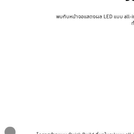
พบกับหน้าจอแสดงผล LED แบบ all-in-o
ท