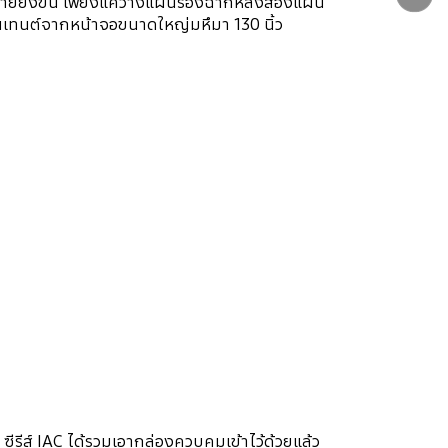
ง่ายยิ่งขึ้น เพียงแค่วางแผนรองฉากหลังสองแผ่น
คอนเทนต์จากหน้าจอขนาดใหญ่มหึมา 130 นิ้ว
ิ
ีส์ IAC ได้รวมเอากล่องควบคุมเข้าไว้ด้วยแล้ว