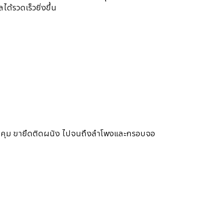
้รวดเร็วยิ่งขึ้น
ควบคุม ขายึดติดผนัง ไปจนถึงลำโพงและกรอบจอ