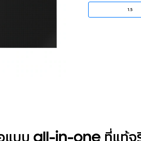
1.5
อแบบ all-in-one ที่แท้จร