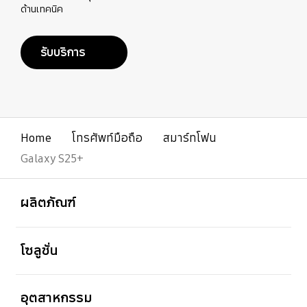
ด้านเทคนิค
รับบริการ
Home
โทรศัพท์มือถือ
สมาร์ทโฟน
Galaxy S25+
เปิด
Footer Navigation
ผลิตภัณฑ์
เปิด
โซลูชั่น
เปิด
อุตสาหกรรม