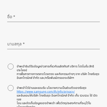
ชื่อ
*
จำเป็น
นามสกุล
*
จำเป็น
ข้าพเจ้ายินดีรับข้อมูลข่าวสารเกี่ยวกับผลิตภัณฑ์ บริการ โปรโมชั่น สิทธิ
ประโยชน์
การสื่อสารทางการตลาดโดยตรง และกิจกรรมต่างๆ จาก บริษัท ไทยซัมซุง
อิเลคโทรนิคส์ จำกัด และ/หรือพันธมิตรของบริษัทฯ
ข้าพเจ้าได้อ่านและยอมรับ นโยบายความเป็นส่วนตัวของซัมซุง
https://www.samsung.com/th/info/privacy/
และยินยอมให้บริษัท ไทยซัมซุง อิเลคโทรนิคส์ จำกัด เก็บ รวบรวม ใช้ เปิด
เผย
โอน และจัดเก็บข้อมูลของข้าพเจ้า เพื่อวัตถุประสงค์ตามที่ระบุไว้ใน
นโยบายดังกล่าว