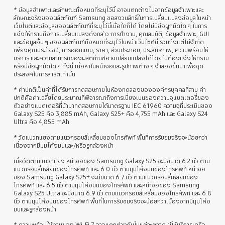
* ข้อมูลจำเพาะและลักษณะทั้งหมดที่ระบุไว้นี้ อาจแตกต่างไปจากข้อมูลจำเพาะและ
ลักษณะจริงของผลิตภัณฑ์ Samsung ขอสงวนสิทธิ์ในการเปลี่ยนแปลงข้อมูลในหน้า
เว็บไซต์และข้อมูลของผลิตภัณฑ์ที่ระบุไว้นี้เมื่อใดก็ได้ โดยไม่มีข้อผูกมัดใด ๆ ในการ
แจ้งให้ทราบถึงการเปลี่ยนแปลงดังกล่าว การทำงาน, คุณสมบัติ, ข้อมูลจำเพาะ, GUI
และข้อมูลอื่น ๆ ของผลิตภัณฑ์ทั้งหมดที่ระบุไว้ในหน้าเว็บไซต์นี้ รวมถึงแต่ไม่จำกัด
เพียงคุณประโยชน์, การออกแบบ, ราคา, ส่วนประกอบ, ประสิทธิภาพ, ความพร้อมให้
บริการ และความสามารถของผลิตภัณฑ์อาจเปลี่ยนแปลงได้โดยไม่ต้องแจ้งให้ทราบ
หรือมีข้อผูกมัดใด ๆ ทั้งนี้ เนื้อหาในหน้าจอและรูปภาพต่าง ๆ จำลองขึ้นมาเพื่อจุด
ประสงค์ในการสาธิตเท่านั้น
* ค่าปกติเป็นค่าที่ได้รับการทดสอบภายในห้องทดลองขององค์กรบุคคลที่สาม ค่า
ปกติคือค่าเฉลี่ยโดยประมาณที่พิจารณาถึงการเบี่ยงเบนของความจุแบตเตอรี่ของ
ตัวอย่างแบตเตอรี่ที่นำมาทดสอบภายใต้มาตรฐาน IEC 61960 ความจุที่ประเมินของ
Galaxy S25 คือ 3,885 mAh, Galaxy S25+ คือ 4,755 mAh และ Galaxy S24
Ultra คือ 4,855 mAh
* วัดแนวทแยงตามแนวกรอบสี่เหลี่ยมของโทรศัพท์ พื้นที่การรับชมจริงจะน้อยกว่า
เนื่องจากมีมุมโค้งมนและ/หรือรูกล้องหน้า
เมื่อวัดตามแนวทแยง หน้าจอของ Samsung Galaxy S25 จะมีขนาด 6.2 นิ้ว ตาม
แนวกรอบสี่เหลี่ยมของโทรศัพท์ และ 6.0 นิ้ว ตามมุมโค้งมนของโทรศัพท์ หน้าจอ
ของ Samsung Galaxy S25+ จะมีขนาด 6.7 นิ้ว ตามแนวกรอบสี่เหลี่ยมของ
โทรศัพท์ และ 6.5 นิ้ว ตามมุมโค้งมนของโทรศัพท์ และหน้าจอของ Samsung
Galaxy S25 Ultra จะมีขนาด 6.9 นิ้ว ตามแนวกรอบสี่เหลี่ยมของโทรศัพท์ และ 6.8
นิ้ว ตามมุมโค้งมนของโทรศัพท์ พื้นที่ในการรับชมจริงจะน้อยกว่าเนื่องจากมีมุมโค้ง
มนและรูกล้องหน้า
* ความพร้อมใช้งานของ Wi-Fi 7 อาจแตกต่างกันในแต่ละตลาด ผู้ให้บริการเครือ