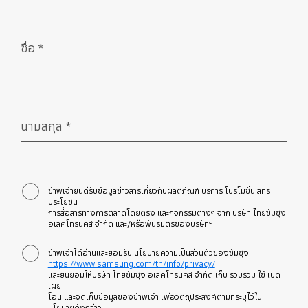
ชื่อ
*
จำเป็น
นามสกุล
*
จำเป็น
ข้าพเจ้ายินดีรับข้อมูลข่าวสารเกี่ยวกับผลิตภัณฑ์ บริการ โปรโมชั่น สิทธิ
ประโยชน์
การสื่อสารทางการตลาดโดยตรง และกิจกรรมต่างๆ จาก บริษัท ไทยซัมซุง
อิเลคโทรนิคส์ จำกัด และ/หรือพันธมิตรของบริษัทฯ
ข้าพเจ้าได้อ่านและยอมรับ นโยบายความเป็นส่วนตัวของซัมซุง
https://www.samsung.com/th/info/privacy/
และยินยอมให้บริษัท ไทยซัมซุง อิเลคโทรนิคส์ จำกัด เก็บ รวบรวม ใช้ เปิด
เผย
โอน และจัดเก็บข้อมูลของข้าพเจ้า เพื่อวัตถุประสงค์ตามที่ระบุไว้ใน
นโยบายดังกล่าว