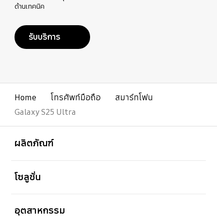
ด้านเทคนิค
รับบริการ
Home
โทรศัพท์มือถือ
สมาร์ทโฟน
Galaxy S25 Ultra
เปิด
Footer Navigation
ผลิตภัณฑ์
เปิด
โซลูชั่น
เปิด
อุตสาหกรรม