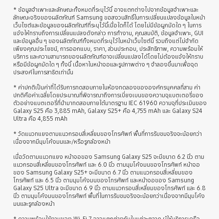
* ข้อมูลจำเพาะและลักษณะทั้งหมดที่ระบุไว้นี้ อาจแตกต่างไปจากข้อมูลจำเพาะและ
ลักษณะจริงของผลิตภัณฑ์ Samsung ขอสงวนสิทธิ์ในการเปลี่ยนแปลงข้อมูลในหน้า
เว็บไซต์และข้อมูลของผลิตภัณฑ์ที่ระบุไว้นี้เมื่อใดก็ได้ โดยไม่มีข้อผูกมัดใด ๆ ในการ
แจ้งให้ทราบถึงการเปลี่ยนแปลงดังกล่าว การทำงาน, คุณสมบัติ, ข้อมูลจำเพาะ, GUI
และข้อมูลอื่น ๆ ของผลิตภัณฑ์ทั้งหมดที่ระบุไว้ในหน้าเว็บไซต์นี้ รวมถึงแต่ไม่จำกัด
เพียงคุณประโยชน์, การออกแบบ, ราคา, ส่วนประกอบ, ประสิทธิภาพ, ความพร้อมให้
บริการ และความสามารถของผลิตภัณฑ์อาจเปลี่ยนแปลงได้โดยไม่ต้องแจ้งให้ทราบ
หรือมีข้อผูกมัดใด ๆ ทั้งนี้ เนื้อหาในหน้าจอและรูปภาพต่าง ๆ จำลองขึ้นมาเพื่อจุด
ประสงค์ในการสาธิตเท่านั้น
* ค่าปกติเป็นค่าที่ได้รับการทดสอบภายในห้องทดลองขององค์กรบุคคลที่สาม ค่า
ปกติคือค่าเฉลี่ยโดยประมาณที่พิจารณาถึงการเบี่ยงเบนของความจุแบตเตอรี่ของ
ตัวอย่างแบตเตอรี่ที่นำมาทดสอบภายใต้มาตรฐาน IEC 61960 ความจุที่ประเมินของ
Galaxy S25 คือ 3,885 mAh, Galaxy S25+ คือ 4,755 mAh และ Galaxy S24
Ultra คือ 4,855 mAh
* วัดแนวทแยงตามแนวกรอบสี่เหลี่ยมของโทรศัพท์ พื้นที่การรับชมจริงจะน้อยกว่า
เนื่องจากมีมุมโค้งมนและ/หรือรูกล้องหน้า
เมื่อวัดตามแนวทแยง หน้าจอของ Samsung Galaxy S25 จะมีขนาด 6.2 นิ้ว ตาม
แนวกรอบสี่เหลี่ยมของโทรศัพท์ และ 6.0 นิ้ว ตามมุมโค้งมนของโทรศัพท์ หน้าจอ
ของ Samsung Galaxy S25+ จะมีขนาด 6.7 นิ้ว ตามแนวกรอบสี่เหลี่ยมของ
โทรศัพท์ และ 6.5 นิ้ว ตามมุมโค้งมนของโทรศัพท์ และหน้าจอของ Samsung
Galaxy S25 Ultra จะมีขนาด 6.9 นิ้ว ตามแนวกรอบสี่เหลี่ยมของโทรศัพท์ และ 6.8
นิ้ว ตามมุมโค้งมนของโทรศัพท์ พื้นที่ในการรับชมจริงจะน้อยกว่าเนื่องจากมีมุมโค้ง
มนและรูกล้องหน้า
* ความพร้อมใช้งานของ Wi-Fi 7 อาจแตกต่างกันในแต่ละตลาด ผู้ให้บริการเครือ