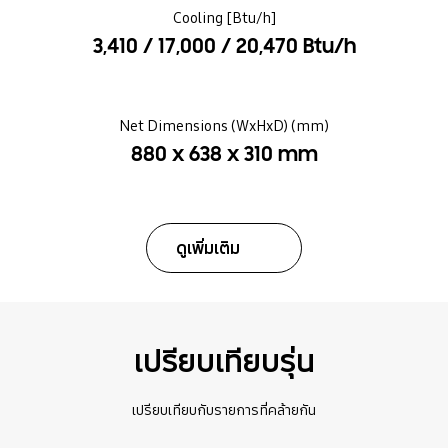
Cooling [Btu/h]
3,410 / 17,000 / 20,470 Btu/h
Net Dimensions (WxHxD) (mm)
880 x 638 x 310 mm
ดูเพิ่มเติม
เปรียบเทียบรุ่น
เปรียบเทียบกับรายการที่คล้ายกัน