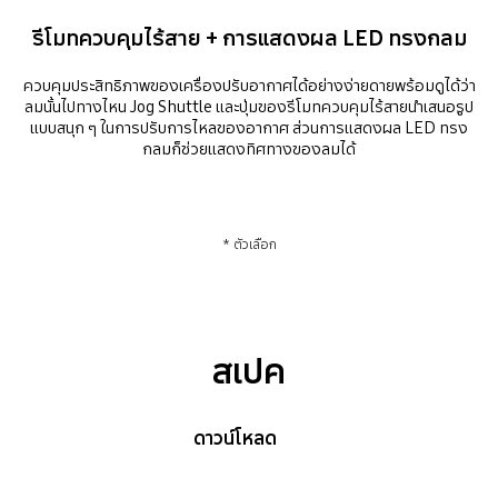
รีโมทควบคุมไร้สาย + การแสดงผล LED ทรงกลม
ควบคุมประสิทธิภาพของเครื่องปรับอากาศได้อย่างง่ายดายพร้อมดูได้ว่า
ลมนั้นไปทางไหน Jog Shuttle และปุ่มของรีโมทควบคุมไร้สายนำเสนอรูป
แบบสนุก ๆ ในการปรับการไหลของอากาศ ส่วนการแสดงผล LED ทรง
กลมก็ช่วยแสดงทิศทางของลมได้
* ตัวเลือก
สเปค
ดาวน์โหลด