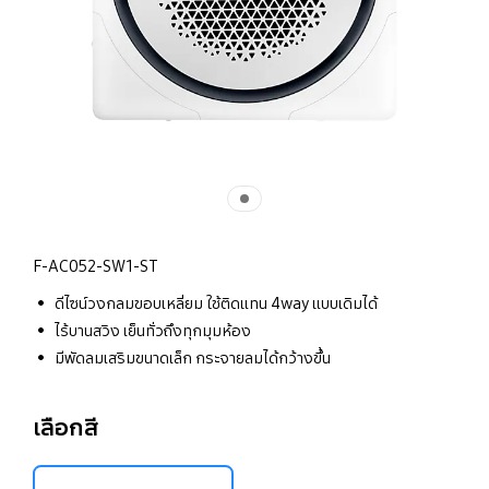
F-AC052-SW1-ST
ดีไซน์วงกลมขอบเหลี่ยม ใช้ติดแทน 4way แบบเดิมได้
ไร้บานสวิง เย็นทั่วถึงทุกมุมห้อง
มีพัดลมเสริมขนาดเล็ก กระจายลมได้กว้างขึ้น
เลือกสี