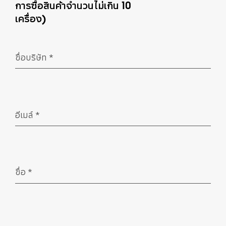
การซื้อสินค้าจำนวนไม่เกิน 10
เครื่อง)
ชื่อบริษัท
*
จำเป็น
อีเมล์
*
จำเป็น
ชื่อ
*
จำเป็น