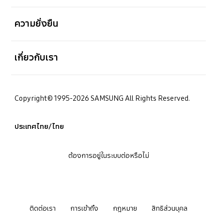
เปิด
ความยั่งยืน
เปิด
เกี่ยวกับเรา
Copyright© 1995-2026 SAMSUNG All Rights Reserved.
ประเทศไทย/ไทย
ต้องการอยู่ในระบบต่อหรือไม่
ติดต่อเรา
การเข้าถึง
กฎหมาย
สิทธิส่วนบุคล