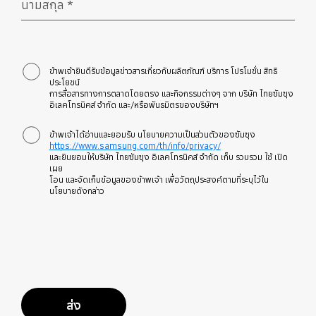
นามสกุล
*
จำเป็น
ข้าพเจ้ายินดีรับข้อมูลข่าวสารเกี่ยวกับผลิตภัณฑ์ บริการ โปรโมชั่น สิทธิ
ประโยชน์
การสื่อสารทางการตลาดโดยตรง และกิจกรรมต่างๆ จาก บริษัท ไทยซัมซุง
อิเลคโทรนิคส์ จำกัด และ/หรือพันธมิตรของบริษัทฯ
ข้าพเจ้าได้อ่านและยอมรับ นโยบายความเป็นส่วนตัวของซัมซุง
https://www.samsung.com/th/info/privacy/
และยินยอมให้บริษัท ไทยซัมซุง อิเลคโทรนิคส์ จำกัด เก็บ รวบรวม ใช้ เปิด
เผย
โอน และจัดเก็บข้อมูลของข้าพเจ้า เพื่อวัตถุประสงค์ตามที่ระบุไว้ใน
นโยบายดังกล่าว
ส่ง