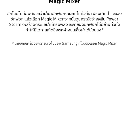
Magic Mixer
ซักโดยไม่ต้องกังวลว่าน้ำยาซักฟอกจะผสมไม่ทั่วถึง เพียงเติมน้ำและผง
ซักฟอก แล้วเลือก Magic Mixer จากนั้นอุปกรณ์สร้างคลื่น Power
Storm จะสร้างกระแสน้ำที่ทรงพลัง ละลายผงซักฟอกได้อย่างทั่วถึง
ทำให้มีโอกาสเกิดสิ่งตกค้างบนเสื้อผ้าได้น้อยลง*
* เทียบกับเครื่องซักผ้ารุ่นทั่วไปของ Samsung ที่ไม่มีตัวเลือก Magic Mixer
เติมน้ำจนครีบของแกนซักถึงระดับ เติมผงซักฟอก แล้วหมุนปุ่มไปที่ Magic Mixer เมื่อเปิดใช้งานแล้ว จานซักจะผสมผงซักฟอกลงในน้ำอย่างทั่วถึง
Playing video