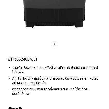
WT16B5240BA/ST
จานซัก Power Storm พลังน้ำสามทิศทาง ซักสะอาดหมดจด ผ้า
ไม่พันกัน
Air Turbo Drying ปั่นหมาดทรงพลัง ประหยัดเวลา ผ้าแห้งเร็ว
ขึ้น หมดปัญหากลิ่นอับชื้น
ถุงกรองออกแบบพิเศษ ดักสิ่งสกปรกขณะซักได้อย่างมี
ประสิทธิภาพ
เลือกสี