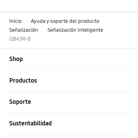
Inicio
Ayuda y soporte del producto
Señalización
Señalización Inteligente
QB43R-B
abierto
Footer Navigation
Shop
abierto
Productos
abierto
Soporte
abierto
Sustentabilidad
abierto