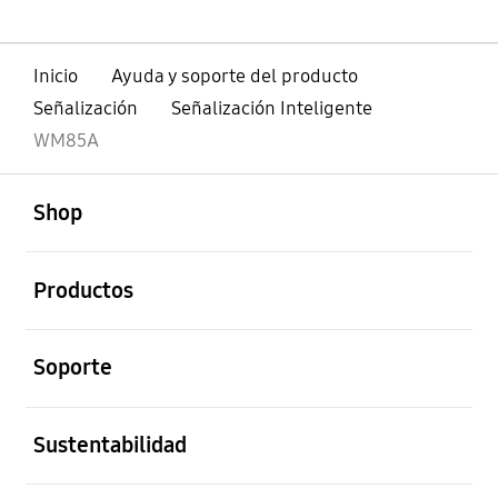
Inicio
Ayuda y soporte del producto
Señalización
Señalización Inteligente
WM85A
abierto
Footer Navigation
Shop
abierto
Productos
abierto
Soporte
abierto
Sustentabilidad
abierto