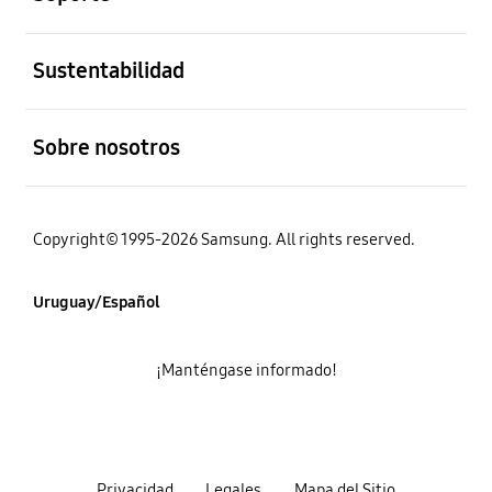
abierto
Sustentabilidad
abierto
Sobre nosotros
Copyright© 1995-2026 Samsung. All rights reserved.
Uruguay/Español
¡Manténgase informado!
Privacidad
Legales
Mapa del Sitio