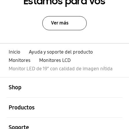
Estamos para vos
Ver más
Inicio
Ayuda y soporte del producto
Monitores
Monitores LCD
Monitor LED de 19” con calidad de imagen nítida
abierto
Footer Navigation
Shop
abierto
Productos
abierto
Soporte