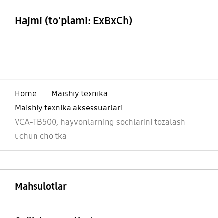
Hajmi (to'plami: ExBxCh)
W348,L80,H315 mm
Home
Maishiy texnika
Maishiy texnika aksessuarlari
VCA-TB500, hayvonlarning sochlarini tozalash
uchun cho'tka
ochiq
Footer Navigation
Mahsulotlar
ochiq