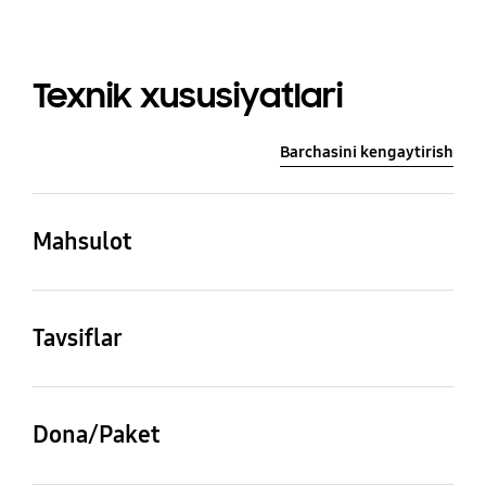
Texnik xususiyatlari
Barchasini kengaytirish
Mahsulot
Barcha modellarning
quvvati 1200 Vt
Tavsiflar
Power Pet Plus cho'tkasi
Dona/Paket
1 dona