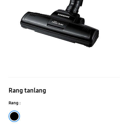
to
u
ch
Rang tanlang
Rang :
Qora