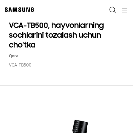
Skip
to
Qidiruv
Navigation
content
VCA-TB500, hayvonlarning
sochlarini tozalash uchun
cho'tka
Qora
VCA-TB500
V
TB
ha
so