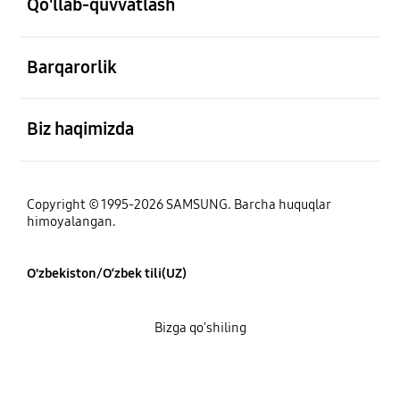
Qo'llab-quvvatlash
ochiq
Barqarorlik
ochiq
Biz haqimizda
Copyright © 1995-2026 SAMSUNG. Barcha huquqlar
himoyalangan.
O'zbekiston/O‘zbek tili(UZ)
Bizga qo'shiling