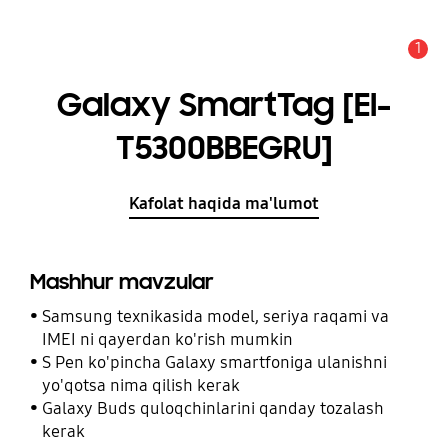
1
Xabarnoma
Galaxy SmartTag [EI-
T5300BBEGRU]
Kafolat haqida ma'lumot
Mashhur mavzular
Samsung texnikasida model, seriya raqami va
IMEI ni qayerdan ko'rish mumkin
S Pen ko'pincha Galaxy smartfoniga ulanishni
yo'qotsa nima qilish kerak
Galaxy Buds quloqchinlarini qanday tozalash
kerak