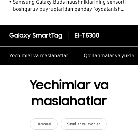
Samsung Galaxy Buds naushniklarining sensorli
boshqaruv buyruqlaridan qanday foydalanish
kerak
Galaxy SmartTag
EI-T5300
Yechimlar va maslahatlar
Qo'llanmalar va yuklab 
Yechimlar va
maslahatlar
Hammasi
Savollar va javoblar