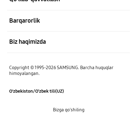
ochiq
Barqarorlik
ochiq
Biz haqimizda
Copyright © 1995-2026 SAMSUNG. Barcha huquqlar
himoyalangan.
O'zbekiston/O‘zbek tili(UZ)
Bizga qo'shiling