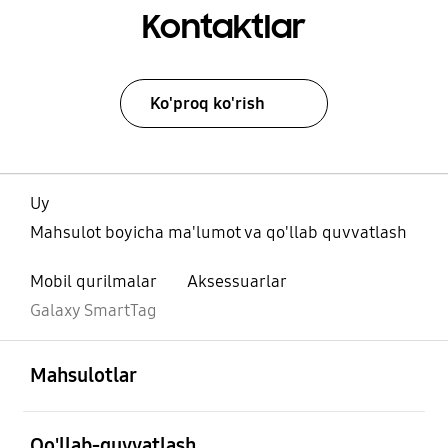
Kontaktlar
Ko'proq ko'rish
Uy
Mahsulot boyicha ma'lumot va qo'llab quvvatlash
Mobil qurilmalar
Aksessuarlar
Galaxy SmartTag
ochiq
Footer Navigation
Mahsulotlar
ochiq
Qo'llab-quvvatlash