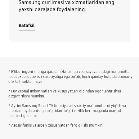
Samsung qurilmasi va xizmatlaridan eng
yaxshi darajada foydalaning.
Batafsil
* E’tiboringizni shunga qaratamizki, ushbu veb-sayt va undagi ma’lumotlar
faqat axborot berish xususiyatiga ega bo‘lib, hech qanday holatda ommaviy
oferta hisoblanmaydi.
* Funksional imkoniyatlari va xususiyatlari oldindan ogohlantirishsiz
o‘zgartirilishi mumkin.
* Ayrim Samsung Smart TV funksiyalari shaxsiy ma’lumotlarni yig‘ish va
ulardan foydalanishga to‘g‘ridan-to‘g‘ri rozilik berilmaganda mavjud
bo‘lmasligi mumkin.
* Asosiy funksiya asosiy xususiyatdan farq qilishi mumkin.