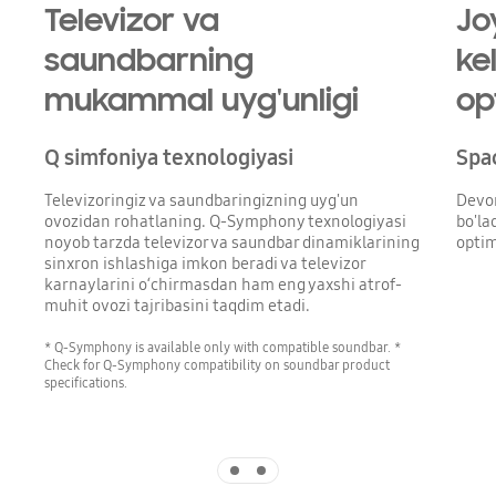
Televizor va
Jo
saundbarning
ke
mukammal uyg'unligi
op
Q simfoniya texnologiyasi
Spa
Televizoringiz va saundbaringizning uyg'un
Devor
ovozidan rohatlaning. Q-Symphony texnologiyasi
bo'la
noyob tarzda televizor va saundbar dinamiklarining
optim
sinxron ishlashiga imkon beradi va televizor
karnaylarini o‘chirmasdan ham eng yaxshi atrof-
muhit ovozi tajribasini taqdim etadi.
* Q-Symphony is available only with compatible soundbar. *
Check for Q-Symphony compatibility on soundbar product
specifications.
Indicator 1
Indicator 2