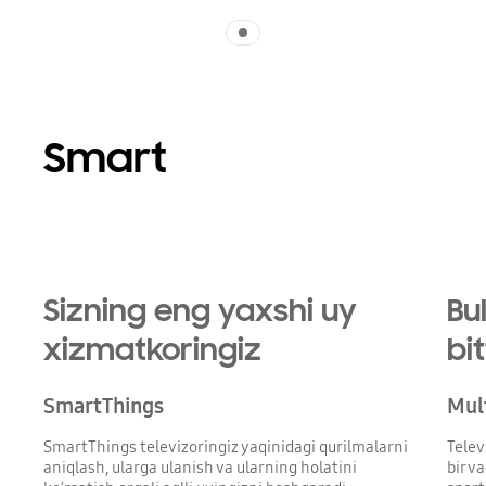
Indicator 1
Smart
Sizning eng yaxshi uy
Bu
xizmatkoringiz
bi
SmartThings
Mult
SmartThings televizoringiz yaqinidagi qurilmalarni
Telev
aniqlash, ularga ulanish va ularning holatini
bir v