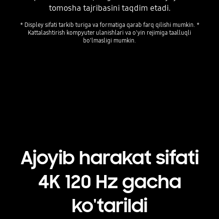
tomosha tajribasini taqdim etadi.
* Displey sifati tarkib turiga va formatiga qarab farq qilishi mumkin. *
Kattalashtirish kompyuter ulanishlari va o'yin rejimiga taalluqli
bo'lmasligi mumkin.
Playing video
Ajoyib harakat sifati
4K 120 Hz gacha
ko'tarildi