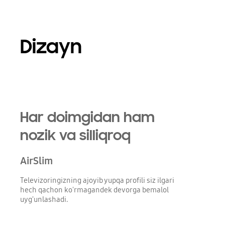
Dizayn
Playing video
Har doimgidan ham
nozik va silliqroq
AirSlim
Televizoringizning ajoyib yupqa profili siz ilgari
hech qachon ko'rmagandek devorga bemalol
uyg'unlashadi.