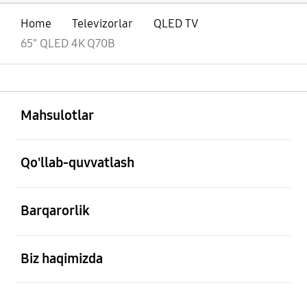
Home
Televizorlar
QLED TV
65" QLED 4K Q70B
ochiq
Footer Navigation
Mahsulotlar
ochiq
Qo'llab-quvvatlash
ochiq
Barqarorlik
ochiq
Biz haqimizda