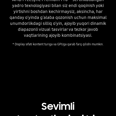
yadro texnologiyasi bilan siz endi qoqinish yoki
yirtishni boshdan kechirmaysiz, aksincha, har
qanday oʻyinda gʻalaba qozonish uchun maksimal
unumdorlikdagi silliq oʻyin, ajoyib yuqori dinamik
diapazonli vizual tasvirlar va tezkor javob
vaqtlarining ajoyib kombinatsiyasi.
* Displey sifati kontent turiga va GPUga qarab farq qilishi mumkin.
Playing video
Sevimli