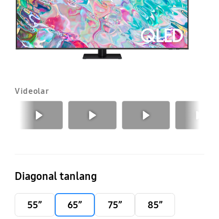
Videolar
Oldingi
Keyingi
Diagonal tanlang
55”
65”
75”
85”