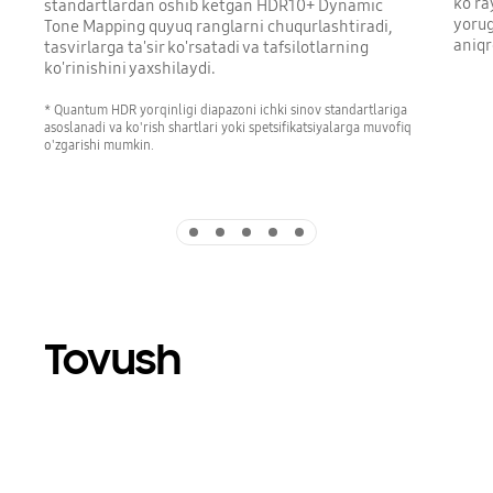
ko'ra
standartlardan oshib ketgan HDR10+ Dynamic
yorug
Tone Mapping quyuq ranglarni chuqurlashtiradi,
aniqr
tasvirlarga ta'sir ko'rsatadi va tafsilotlarning
ko'rinishini yaxshilaydi.
* Quantum HDR yorqinligi diapazoni ichki sinov standartlariga
asoslanadi va ko'rish shartlari yoki spetsifikatsiyalarga muvofiq
o'zgarishi mumkin.
Indicator 1
Indicator 2
Indicator 3
Indicator 4
Indicator 5
Tovush
Playing video
A QLED TV is on top of a Soundbar. Q-symphony is turned on and simulated sound wave graphics from TV and Soundbar demonstrate Q Symphony technology as they play sound together.