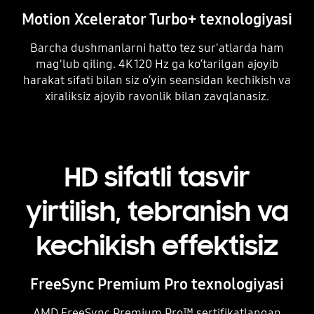
Motion Xcelerator Turbo+ texnologiyasi
Barcha dushmanlarni hatto tez sur'atlarda ham
mag'lub qiling. 4K 120 Hz ga ko‘tarilgan ajoyib
harakat sifati bilan siz o‘yin seansidan kechikish va
xiraliksiz ajoyib ravonlik bilan zavqlanasiz.
HD sifatli tasvir
yirtilish, tebranish va
kechikish effektisiz
FreeSync Premium Pro texnologiyasi
AMD FreeSync Premium Pro™ sertifikatlangan