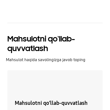
Mahsulotni qo‘llab-
quvvatlash
Mahsulot haqida savolingizga javob toping
Batafsil
Mahsulotni qo‘llab-quvvatlash