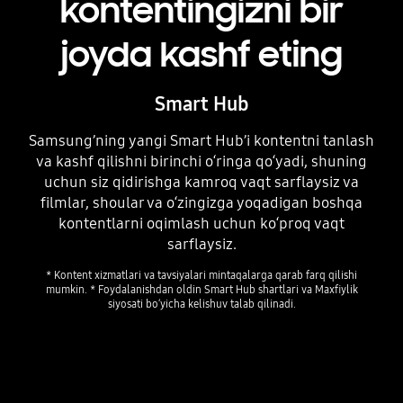
kontentingizni bir
joyda kashf eting
Smart Hub
Samsung’ning yangi Smart Hub’i kontentni tanlash
va kashf qilishni birinchi o‘ringa qo‘yadi, shuning
uchun siz qidirishga kamroq vaqt sarflaysiz va
filmlar, shoular va o‘zingizga yoqadigan boshqa
kontentlarni oqimlash uchun ko‘proq vaqt
sarflaysiz.
* Kontent xizmatlari va tavsiyalari mintaqalarga qarab farq qilishi
mumkin. * Foydalanishdan oldin Smart Hub shartlari va Maxfiylik
siyosati boʻyicha kelishuv talab qilinadi.