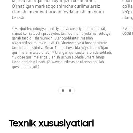
ko‘rsatish orqali aqlli uyingizni boshqaradi.
sport
O'rnatilgan markaz qo'shimcha qurilmalarsiz
qoʻll
ulanish imkoniyatlaridan foydalanish imkonini
koʻp 
beradi.
ulang
* Mavjud texnologiya, funksiyalar va xususiyatlar mamlakat,
* Andr
xizmat ko'rsatuvchi provayder, tarmoq muhiti yoki mahsulotga
Q60B f
qarab farq qilishi mumkin. Ular ogohlantirilmasdan
o'zgartirilishi mumkin. * Wi-Fi, Bluetooth yoki boshqa simsiz
tarmoq ulanishini va SmartThings ilovasida roʻyxatdan oʻtgan
qurilmalarni talab qiladi. * Ulangan qurilmalar alohida sotiladi.
* Zigbee qurilmalariga ulanish uchun alohida SmartThings
Dongle talab qilinadi. (Z-Wave qurilmasiga ulanish qo'llab-
quvvatlanmaydi.)
Indicator 1
Indicator 2
Texnik xususiyatlari