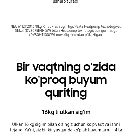
ushlab turadi.
*IEC 61121:2013/8kg Kir yuklash og'irligi/Paxta Heatpump texnologiyali
Shkaf (DV80F5E4HGW) bilan Heatpump texnologiyasiz qurilmaga
(DV80H4100CW) muvofiq sinovdan o'tkazilgan.
Bir vaqtning o'zida
ko'proq buyum
quriting
16kg li ulkan sig'im
Ulkan 16 kg sig'im bilan o'zingiz uchun ko'p vaqt va ishni
tejang. Ya'ni, siz bir kir yuvganda ko'plab buyumlarni – 4 ta