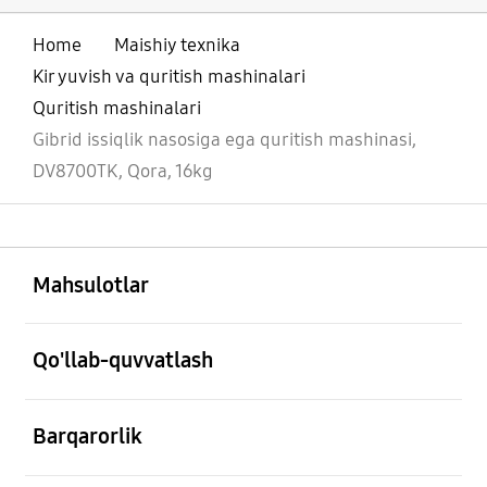
Home
Maishiy texnika
Kir yuvish va quritish mashinalari
Quritish mashinalari
Gibrid issiqlik nasosiga ega quritish mashinasi,
DV8700TK, Qora, 16kg
ochiq
Footer Navigation
Mahsulotlar
ochiq
Qo'llab-quvvatlash
ochiq
Barqarorlik
ochiq