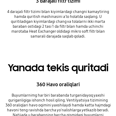
3 darajali filtr tizimi
4 darajali filtr tizimi bilan kiyimlardagi changni kamaytiring
hamda quritish mashinasini a'lo holatda saqlang. U
quritiladigan kiyimlardagi chang va tolalarni ikki marta
baraban ostidagi 2 tasi 1 da filtr bilan hamda uchinchi
marotaba Heat Exchanger oldidagi mikro soft filtr bilan
samarali darajada saqlab qoladi.
Yanada tekis quritadi
360 Havo oraliqlari
Buyumlarnimg har biri barabanda turganidayoq yaxshi
quriganligiga ishonch hosil qiling. Ventilyatsiya tizimining
360 oraliqlari havo oqimini yaxshilaydi hamda katta hajmdagi
havoni teng ravishda barcha yo'nalishlarga yetkazib beradi.
Natijada u barabanning barcha qismidagi buyumlarni