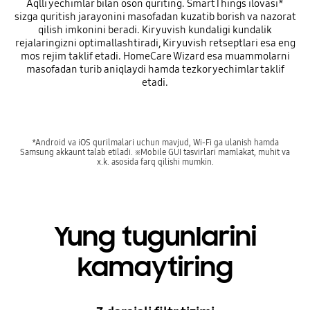
Aqlli yechimlar bilan oson quriting. SmartThings ilovasi*
sizga quritish jarayonini masofadan kuzatib borish va nazorat
qilish imkonini beradi. Kir yuvish kundaligi kundalik
rejalaringizni optimallashtiradi, Kir yuvish retseptlari esa eng
mos rejim taklif etadi. HomeCare Wizard esa muammolarni
masofadan turib aniqlaydi hamda tezkor yechimlar taklif
etadi.
*Android va iOS qurilmalari uchun mavjud, Wi-Fi ga ulanish hamda
Samsung akkaunt talab etiladi. ※Mobile GUI tasvirlari mamlakat, muhit va
x.k. asosida farq qilishi mumkin.
Yung tugunlarini
kamaytiring