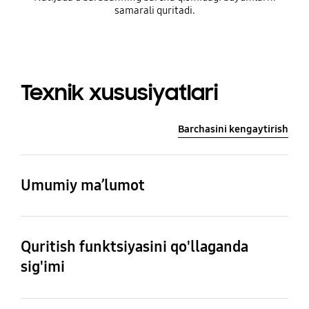
samarali quritadi.
Texnik xususiyatlari
Barchasini kengaytirish
Umumiy ma’lumot
Quritish funktsiyasini
Energiya samaradorligi
qoʻllaganda sigʻimi (kg)
turi
Quritish funktsiyasini qo'llaganda
16 kg
A+++
sig'imi
Quritish funktsiyasini
Jismoniy xususiyatlar
Sof ogʻirligi