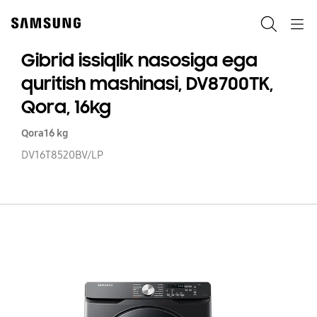
Skip
to
Qidiruv
Navigation
content
Gibrid issiqlik nasosiga ega
quritish mashinasi, DV8700TK,
Qora, 16kg
Qora
16 kg
DV16T8520BV/LP
Gi
iss
na
e