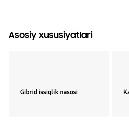
Asosiy xususiyatlari
Gibrid issiqlik nasosi
Ka