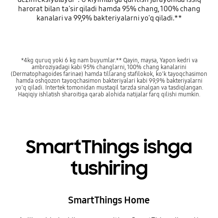
harorat bilan ta'sir qiladi hamda 95% chang, 100% chang
kanalari va 99,9% bakteriyalarni yo'q qiladi.**
*4kg quruq yoki 6 kg nam buyumlar.** Qayin, maysa, Yapon kedri va
ambroziyadagi kabi 95% changlarni, 100% chang kanalarini
(Dermatophagoides farinae) hamda tillarang stafilokok, ko'k tayoqchasimon
hamda oshqozon tayoqchasimon bakteriyalari kabi 99,9% bakteriyalarni
yo'q qiladi. Intertek tomonidan mustaqil tarzda sinalgan va tasdiqlangan.
Haqiqiy ishlatish sharoitiga qarab alohida natijalar farq qilishi mumkin.
SmartThings ishga
tushiring
SmartThings Home