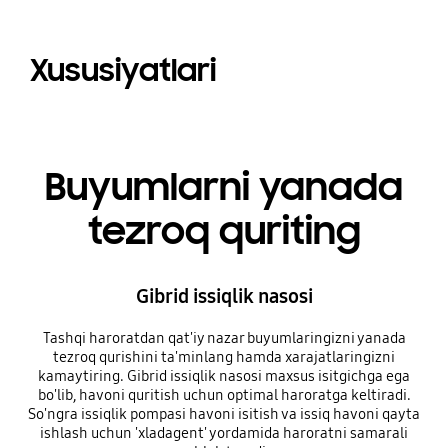
Xususiyatlari
Buyumlarni yanada
tezroq quriting
Gibrid issiqlik nasosi
Tashqi haroratdan qat'iy nazar buyumlaringizni yanada
tezroq qurishini ta'minlang hamda xarajatlaringizni
kamaytiring. Gibrid issiqlik nasosi maxsus isitgichga ega
bo'lib, havoni quritish uchun optimal haroratga keltiradi.
So'ngra issiqlik pompasi havoni isitish va issiq havoni qayta
ishlash uchun 'xladagent' yordamida haroratni samarali