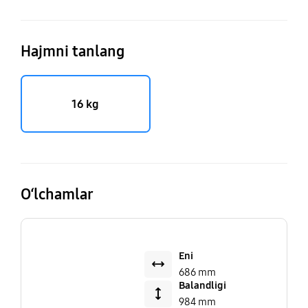
Hajmni tanlang
16 kg
O‘lchamlar
Eni
686 mm
Balandligi
984 mm