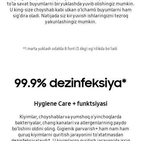
to'la savat buyumlarni bir yuklashda yuvib olishingiz mumkin.
U king-size choyshab kabi ulkan o'lchamli buyumlarni ham
sig'dira oladi. Natijada siz kir yuvish ishlaringizni tezroq
yakunlashingiz mumkin.
*1 marta yuklash odatda 8 funt (3.6kg) og'rilikda bo'ladi.
99.9% dezinfeksiya*
Hygiene Care + funktsiyasi
Kiyimlar, choyshablar va yumshoq o'yinchoqlarda
bakteriyalar, chang kanalari va allergenlarning paydo
bo'lishini oldini oling. Gigienik parvarish+ ham nam ham
quruq kiyimlarni quritish jarayonini to'xtatmasdan
dezinfeksiyalaydi*. U kiyimlarga quritish jarayonida issiq