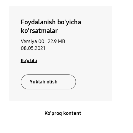
Aralash yuklash
Ko'ylaklar
Foydalanish bo'yicha
Ha
Ha
ko'rsatmalar
Sintetik buyumlar
Hygiene Care+
Versiya 00 |
22.9 MB
08.05.2021
Ha
Ha
Ko'p tilli
Yuklab olish
Ko'proq kontent