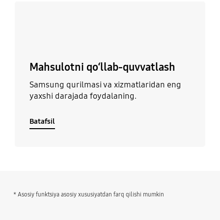
Batafsil
Mahsulotni qo‘llab-quvvatlash
Samsung qurilmasi va xizmatlaridan eng
yaxshi darajada foydalaning.
Batafsil
* Asosiy funktsiya asosiy xususiyatdan farq qilishi mumkin