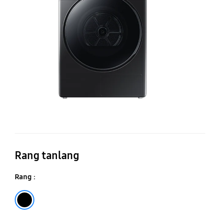
qu
ma
DV
Qo
16
Rang tanlang
Rang :
Qora