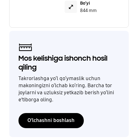
Bo‘yi
844 mm
Mos kelishiga ishonch hosil
qiling
Takrorlashga yo‘l qo‘ymaslik uchun
makoningizni o‘lchab ko‘ring. Barcha tor
joylarni va uzluksiz yetkazib berish yo‘lini
e’tiborga oling.
O‘lchashni boshlash