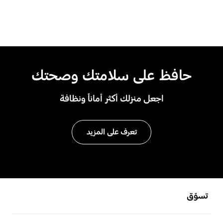
حافظ على سلامتك وصحتك
اجعل منزلك أكثر أماناً ونظافة
تعرف على المزيد
افتح
Footer Navigation
تسوّق
افتح