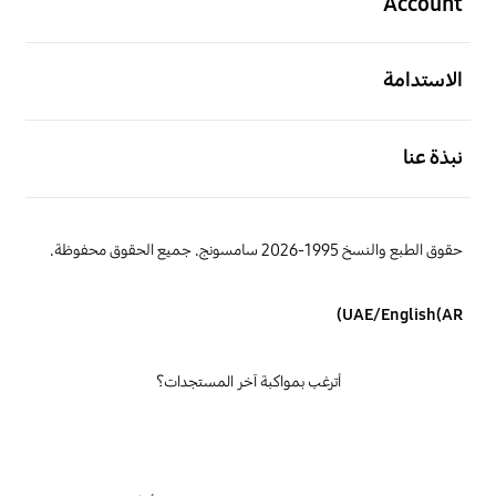
Account
افتح
الاستدامة
افتح
نبذة عنا
حقوق الطبع والنسخ 1995-2026 سامسونج. جميع الحقوق محفوظة.
UAE/English(AR)
أترغب بمواكبة آخر المستجدات؟