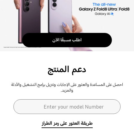
الحاجة
لزيارة
المتجر،
حيث
سنقوم
اطلب مسبقًا الآن
باستلام
الجهاز
منك
وإيصالها
دعم المنتج
إليك.
خدمة
احصل على المساعدة والعثور على الإجابات وتنزيل برامج التشغيل والأدلة
سريعة،
والمزيد.
سهلة
ومجانية.
نموذج البحث
Enter your model Number
بحث
Learn
طريقة العثور على رمز الطراز
more