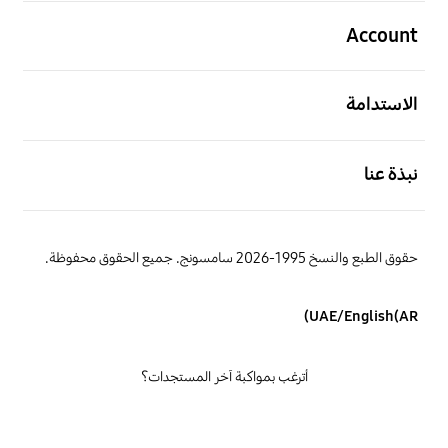
افتح
Account
افتح
الاستدامة
افتح
نبذة عنا
حقوق الطبع والنسخ 1995-2026 سامسونج. جميع الحقوق محفوظة.
UAE/English(AR)
أترغب بمواكبة آخر المستجدات؟