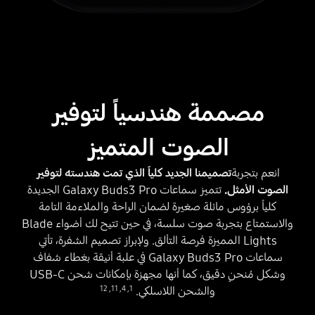
مصممة هندسياً لتوفير
الصوت المتميز
انعم بتجربة
تصميمنا الجديد كلياً الذي تمت هندسته لتوفير
الصوت الأمثل.
تتميز سماعات Galaxy Buds3 Pro الجديدة
كلياً برؤوس مائلة صغيرة لضمان الراحة والملاءمة التامة
والاستمتاع بتجربة صوت سلسة، في حين تتيح لك أضواء Blade
Lights المميزة فرصة التألق. ولإبراز تصميم الشفرة، تأتي
سماعات Galaxy Buds3 Pro في علبة أنيقة بغطاء شفاف
وشكل مُنحنٍ دقيق، كما أنها مجهزة بإمكانات شحن USB-C
12
,
11
,
4
,
1
والشحن اللاسلكي.