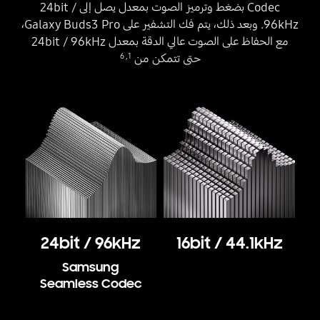
Codec بضغط وترميز الصوت بمعدل يصل إلى 24bit /
96kHz. وبعد ذلك، يتم فك التشفير على Galaxy Buds3 Pro،
مع الحفاظ على الصوت عالي الدقة بمعدل 24bit / 96kHz
6
,
1
حتى تتمكن من
‎24bit / 96kHz
‎16bit / 44.1kHz
Samsung
Seamless Codec