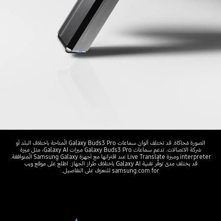
الصورة مُحاكاة. قد تختلف ألوان سماعات Galaxy Buds3 Pro المُتاحة باختلاف البلد أو
شركة الاتصالات. تدعم سماعات Galaxy Buds3 Pro ميزات Galaxy AI، مثل ميزة
interpreter وميزة Live Translate عند اقترانها مع أجهزة Samsung Galaxy المُتوافقة.
قد يختلف مدى توفُّر تقنية Galaxy AI باختلاف طراز الجهاز. اطّلع على موقع ويب
samsung.com for للتعرّف على التفاصيل.