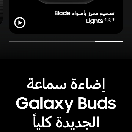
تصميم مميز بأضواء Blade
Play
4
,
5
,
9
Lights
إضاءة سماعة
Galaxy Buds
الجديدة كلياً