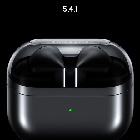
5
,
4
,
1