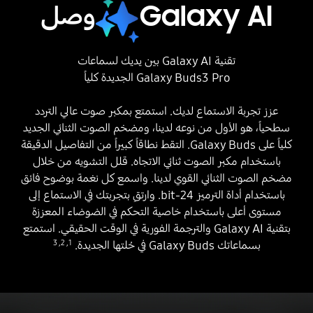
Galaxy AI
وصل
تقنية Galaxy AI بين يديك لسماعات
Galaxy Buds3 Pro الجديدة كلياً
عزز تجربة الاستماع لديك. استمتع بمكبر صوت عالي التردد
سطحياً، هو الأول من نوعه لدينا، ومضخم الصوت الثنائي الجديد
كلياً على Galaxy Buds. التقط نطاقاً كبيراً من التفاصيل الدقيقة
باستخدام مكبر الصوت ثنائي الاتجاه. قلل التشويه من خلال
مضخم الصوت الثنائي القوي لدينا. واسمع كل نغمة بوضوح فائق
باستخدام أداة الترميز 24-bit. وارتقِ بتجربتك في الاستماع إلى
مستوى أعلى باستخدام خاصية التحكم في الضوضاء المعززة
بتقنية Galaxy AI والترجمة الفورية في الوقت الحقيقي. استمتع
3
,
2
,
1
بسماعاتك Galaxy Buds في حُلتها الجديدة.