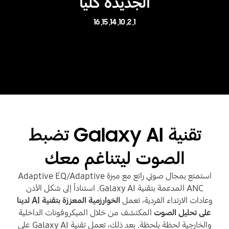
الجديدة كلياً
16
,
15
,
14
,
10
,
2
,
1
تقنية Galaxy AI تضبط
الصوت ليتناغم معك
استمتع بمجال صوتي رائع مع ميزة Adaptive EQ/Adaptive
ANC المدعمة بتقنية Galaxy AI. استناداً إلى شكل الأذن
وعادات الارتداء الفردية، تعمل
الخوارزمية المعززة بتقنية AI لدينا
على تحليل الصوت
المكتشف من خلال الميكروفونات الداخلية
والخارجية لحظة بلحظة. بعد ذلك، تعمل تقنية Galaxy AI على