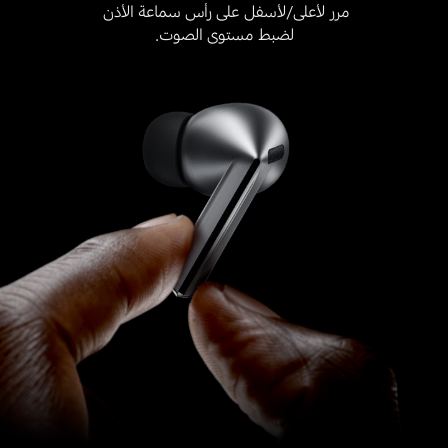
مرر لأعلى/لأسفل على رأس سماعة الأذن
لضبط مستوى الصوت.
السحب عبر المحتوى
يقوم إصبع بالسحب عبر رأس سماعة أذن واحدة من طراز Galaxy Buds3 Pro.