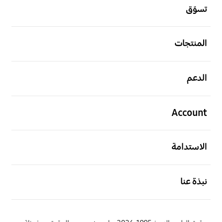
تسوّق
افتح
المنتجات
افتح
الدعم
افتح
Account
افتح
الاستدامة
افتح
نبذة عنا