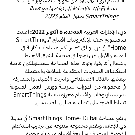
سيتم تزويد 100% من أجهزة سامسونج الرئيسية
بتقنية Wi-Fi بالإضافة إلى توافقها مع تقنية
SmartThings بحلول العام 2023
دبي، الإمارات العربية المتحدة، 6 أكتوبر 2022:
أعلنت
سامسونج جلف للإلكترونيات افتتاح "SmartThings
Home" في دبي، والتي تعتبر أكبر مساحة ابتكارية في
العالم والأولى من نوعها في منطقة الشرق الأوسط
وشمال أفريقيا، وتوفر هذه المساحة للمستهلكين فرصة
استكشاف المنتجات المتقدمة للعلامة والمتصلة
ببعضها بالذكاء الاصطناعي وانترنت الأشياء، والمشاركة
في مجموعة من الدورات التدريبية وورش العمل المتنوعة
عبر سيناريوهات وأقسام معززة بتقنية SmartThings
تسلط الضوء على تصاميم منازل المستقبل.
وتقع مساحة SmartThings Home- Dubai في مدينة
دبي للإعلام، وتقدم مجموعة متنوعة من تجارب استخدام
الأجهزة المتصلة عبر أربعة أقسام متنوعة، مجهزة