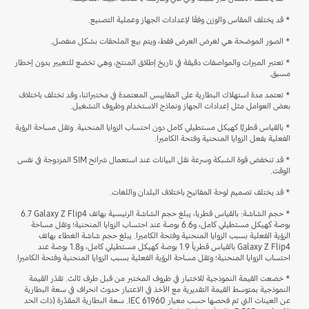
* قد يختلف المقاس والوزن وفقًا لإعدادات الجهاز وعملية التصنيع.
* الصور الموضحة هي لغرض العرض فقط، ويتم بيع الملحقات بشكل منفصل.
* تعتبر الميزات والمواصفات دقيقة في تاريخ إطلاق المنتج، وهي تخضع للتغيير بدون إخطار
مسبق.
* تعتمد مدة استهلاك البطارية على المقاييس المعتمدة في مختبراتنا، وقد تختلف باختلاف
بعض العوامل مثل إعدادات الجهاز ونماذج الاستخدام وظروف التشغيل.
* بالقياس قطريًّا كهيكل مستطيلي كامل دون احتساب الزوايا المنحنية. وتقل مساحة الرؤية
الفعلية بفعل الزوايا المنحنية وفتحة الكاميرا.
* قد تنخفض قوة الشبكة وسرعة نقل البيانات عند استعمال شرائح SIM المزدوجة في نفس
الوقت.
* قد يختلف تصميم لوحة المفاتيح باختلاف البلدان واللغات.
* حجم الشاشة: بالقياس قطريا، يبلغ حجم الشاشة الرئيسية بهاتف Galaxy Z Flip4 ‏6.7
بوصة كهيكل مستطيلي كامل، و6.6 بوصة عند احتساب الزوايا المنحنية؛ وتقل مساحة
الرؤية الفعلية بسبب الزوايا المنحنية وفتحة الكاميرا. يبلغ حجم شاشة الغطاء بهاتف
Galaxy Z Flip4 بالقياس قطرياً 1.9 بوصة كهيكل مستطيلي كامل، و1.8 بوصة عند
احتساب الزوايا المنحنية؛ وتقل مساحة الرؤية الفعلية بسبب الزوايا المنحنية وفتحة الكاميرا.
* خضعت القيمة النموذجية للاختبار في ظروف المختبر من قبل طرف ثالث. تقدّر القيمة
النموذجية بمتوسط القيمة التقديرية مع الأخذ في الاعتبار حدوث انحراف في سعة البطارية
عن العينات التي تم فحصها حسب معيار IEC 61960. سعة البطارية المقدَّرة (ذات الحد