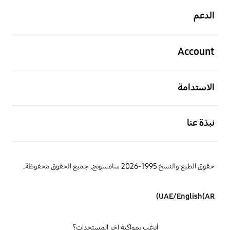
الدعم
افتح
Account
افتح
الاستدامة
افتح
نبذة عنا
حقوق الطبع والنسخ 1995-2026 سامسونج. جميع الحقوق محفوظة.
UAE/English(AR)
أترغب بمواكبة آخر المستجدات؟