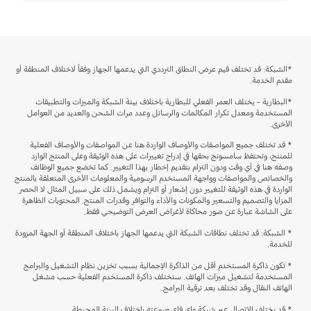
*الشبكة: قد تختلف قيم عرض النطاق الترددي التي يدعمها الجهاز وفقاً لاختلاف المنطقة أو
مقدم الخدمة.
*البطارية - يختلف العمر الفعلي للبطارية باختلاف بيئة الشبكة والميزات والتطبيقات
المستخدمة ومعدل تكرار المكالمات والرسائل وعدد مرات الشحن والعديد من العوامل
الأخرى.
* قد تختلف جميع المواصفات والأوصاف الواردة هنا عن المواصفات والأوصاف الفعلية
للمنتج، وتحتفظ سامسونج بحقها في إدراج تغييرات على هذه الوثيقة وعلى المنتج الوارد
وصفه هنا في أي وقت ودون التزام بتقديم إخطار بهذا التغيير. كما تخضع جميع الوظائف
والخصائص والمواصفات وواجهة المستخدم الرسومية والمعلومات الأخرى المتعلقة بالمنتج
الواردة في هذه الوثيقة للتغيير دون إشعار أو التزام ويشمل ذلك على سبيل المثال لا الحصر
المزايا والتصميم والتسعير والمكونات والأداء والتوافر وقدرات المنتج. المحتويات الظاهرة
على الشاشة عبارة عن صور محاكاة لأغراض العرض التوضيحي فقط.
* الشبكة: قد تختلف نطاقات الشبكة التي يدعمها الجهاز باختلاف المنطقة أو الجهة المزودة
للخدمة.
* تكون ذاكرة المستخدم أقل من الذاكرة الإجمالية بسبب تخزين نظام التشغيل والبرامج
المستخدمة لتشغيل ميزات الهاتف. ستختلف ذاكرة المستخدم الفعلية حسب مشغل
الهاتف النقال وقد تختلف بعد ترقية البرامج.
* قد يختلف الاتصال عبر شبكة واي فاي وسرعته باختلاف البيئة المحيطة.