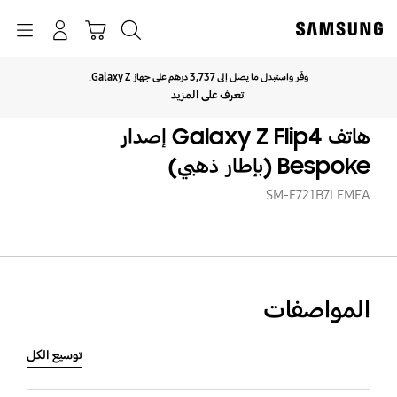
p
o
بحث
Navigation
سلة التسوق
تسجيل الدخول
t
وفّر واستبدل ما يصل إلى 3,737 درهم على جهاز Galaxy Z.
انقر للتوسيع
تعرف على المزيد
هاتف Galaxy Z Flip4 إصدار
Bespoke (بإطار ذهبي)
SM-F721B7LEMEA
المواصفات
توسيع الكل