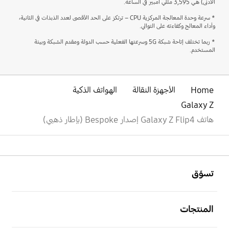
الأدنى) هي 3,595 مللي أمبير في الساعة.
* سرعة وحدة المعالجة المركزية CPU – ترتكز على الحد الأقصى لعدد الذبذات في الثانية،
وأداء المعالج وكفاءته على التوالي.
* ربما تختلف إتاحة شبكة 5G وسرعتها الفعلية حسب الدولة ومقدم الشبكة وبيئة
المستخدم.
Home
الأجهزة النقالة
الهواتف الذكية
Galaxy Z
هاتف Galaxy Z Flip4 إصدار Bespoke (بإطار ذهبي)
افتح
Footer Navigation
تسوّق
افتح
المنتجات
افتح