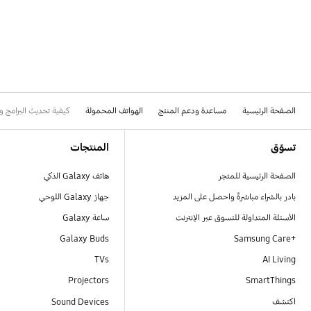
الصفحة الرئيسية
مساعدة ودعم المنتج
الهواتف المحمولة
كيفية تحديث البرامج والتطبيقات ع
Footer Navigation
تسوّق
المنتجات
الصفحة الرئيسية للمتجر
هاتف Galaxy الذكي
بادر بالشراء مباشرةً واحصل على المزيد
جهاز Galaxy اللوحي
الأسئلة المتداولة للتسوق عبر الإنترنت
ساعة Galaxy
Galaxy Buds
+Samsung Care
TVs
AI Living
Projectors
SmartThings
اكتشف
Sound Devices