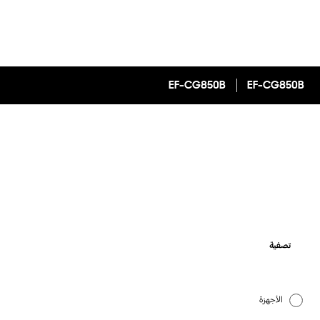
EF-CG850B
EF-CG850B
تصفية
الأجهزة