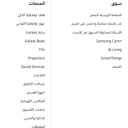
تسوّق
المنتجات
الصفحة الرئيسية للمتجر
هاتف Galaxy الذكي
بادر بالشراء مباشرةً واحصل على المزيد
جهاز Galaxy اللوحي
الأسئلة المتداولة للتسوق عبر الإنترنت
ساعة Galaxy
Galaxy Buds
+Samsung Care
TVs
AI Living
Projectors
SmartThings
اكتشف
Sound Devices
الثلاجات
غسالات الأطباق
أجهزة الغسيل
المكانس الكهربائية
شاشات الكمبيوتر
الذاكرة والتخزين
الملحقات