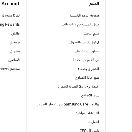
الدعم
Account
صفحة الدعم الرئيسية
لماذا تنشئ Samsung Account
دليل المستخدم و التنزيلات
ng Rewards
دعم البحث
طلباتي
FAQ الخاصة بالتسوّق
صفحتي
معلومات الضمان
منتجاتي
مواقع مراكز الخدمة
قسائمي
الحجز والإصلاح
مجتمع Samsung Members
تتبع حالة الإصلاح
خدمة Galaxy للعناية المميزة
سعر الإصلاح
برنامج +Samsung Care مع الضمان الممدد
الدردشة المباشرة
اتصل بنا
راسل ال CEO