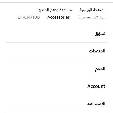
الصفحة الرئيسية
مساعدة ودعم المنتج
الهواتف المحمولة
Accessories
EF-CN910B
افتح
Footer Navigation
تسوّق
افتح
المنتجات
افتح
الدعم
افتح
Account
افتح
الاستدامة
افتح