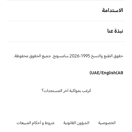
افتح
الاستدامة
افتح
نبذة عنا
حقوق الطبع والنسخ 1995-2026 سامسونج. جميع الحقوق محفوظة.
UAE/English(AR)
أترغب بمواكبة آخر المستجدات؟
الخصوصية
الشؤون القانونية
شروط و أحكام المبيعات