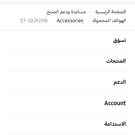
الصفحة الرئيسية
مساعدة ودعم المنتج
الهواتف المحمولة
Accessories
EF-QG920B
افتح
Footer Navigation
تسوّق
افتح
المنتجات
افتح
الدعم
افتح
Account
افتح
الاستدامة
افتح