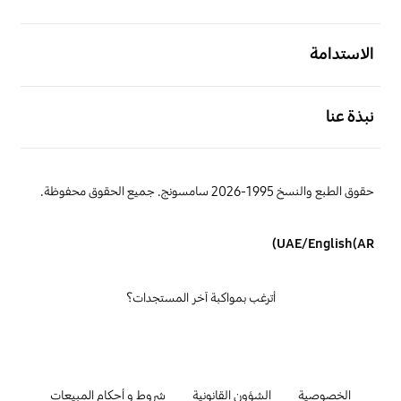
افتح
الاستدامة
افتح
نبذة عنا
حقوق الطبع والنسخ 1995-2026 سامسونج. جميع الحقوق محفوظة.
UAE/English(AR)
أترغب بمواكبة آخر المستجدات؟
الخصوصية
الشؤون القانونية
شروط و أحكام المبيعات