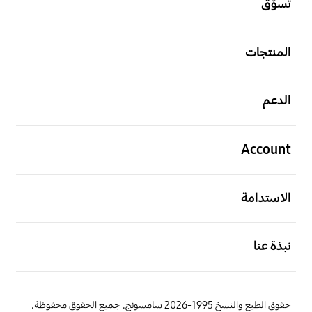
تسوّق
افتح
المنتجات
افتح
الدعم
افتح
Account
افتح
الاستدامة
افتح
نبذة عنا
حقوق الطبع والنسخ 1995-2026 سامسونج. جميع الحقوق محفوظة.