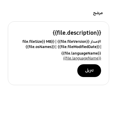
مرشح
{{file.description}}
الإصدار {{file.fileVersion}}
{{file.fileSize}} MB
{{file.osNames}}
{{file.fileModifiedDate}}
{{file.languageName}}
{{file.languageName}}
تنزيل