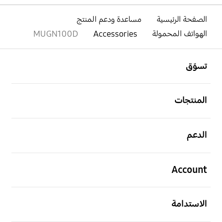
الصفحة الرئيسية
مساعدة ودعم المنتج
الهواتف المحمولة
Accessories
MUGN100D
افتح
Footer Navigation
تسوّق
افتح
المنتجات
افتح
الدعم
افتح
Account
افتح
الاستدامة
افتح