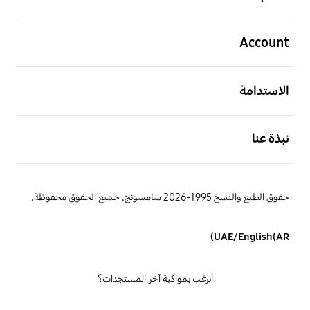
افتح
Account
افتح
الاستدامة
افتح
نبذة عنا
حقوق الطبع والنسخ 1995-2026 سامسونج. جميع الحقوق محفوظة.
UAE/English(AR)
أترغب بمواكبة آخر المستجدات؟