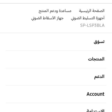
الصفحة الرئيسية
مساعدة ودعم المنتج
أجهزة التسليط الضوئي
جهاز الأسقاط الضوئي
SP-LSP3BLA
افتح
Footer Navigation
تسوّق
افتح
المنتجات
افتح
الدعم
افتح
Account
افتح
الاستدامة