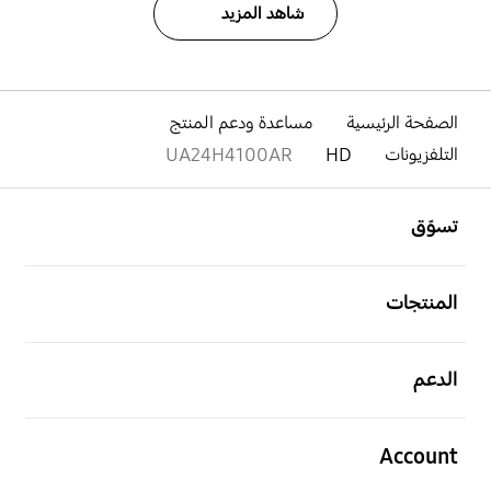
شاهد المزيد
الصفحة الرئيسية
مساعدة ودعم المنتج
التلفزيونات
HD
UA24H4100AR
افتح
Footer Navigation
تسوّق
افتح
المنتجات
افتح
الدعم
افتح
Account