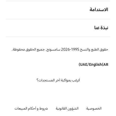
افتح
الاستدامة
افتح
نبذة عنا
حقوق الطبع والنسخ 1995-2026 سامسونج. جميع الحقوق محفوظة.
UAE/English(AR)
أترغب بمواكبة آخر المستجدات؟
الخصوصية
الشؤون القانونية
شروط و أحكام المبيعات