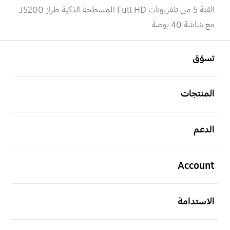
الفئة 5 من تلفزيونات Full HD المسطحة الذكية طراز J5200
مع شاشة 40 بوصة
افتح
Footer Navigation
تسوّق
افتح
المنتجات
افتح
الدعم
افتح
Account
افتح
الاستدامة
افتح