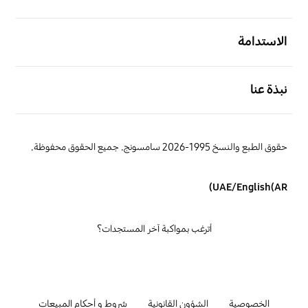
افتح
الاستدامة
افتح
نبذة عنا
حقوق الطبع والنسخ 1995-2026 سامسونج. جميع الحقوق محفوظة.
UAE/English(AR)
أترغب بمواكبة آخر المستجدات؟
الخصوصية
الشؤون القانونية
شروط و أحكام المبيعات