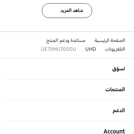
شاهد المزيد
الصفحة الرئيسية
مساعدة ودعم المنتج
التلفزيونات
UHD
UE75MU7000U
افتح
Footer Navigation
تسوّق
افتح
المنتجات
افتح
الدعم
افتح
Account