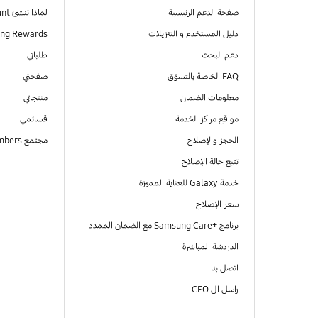
صفحة الدعم الرئيسية
لماذا تنشئ Samsung Account
دليل المستخدم و التنزيلات
ng Rewards
دعم البحث
طلباتي
FAQ الخاصة بالتسوّق
صفحتي
معلومات الضمان
منتجاتي
مواقع مراكز الخدمة
قسائمي
الحجز والإصلاح
مجتمع Samsung Members
تتبع حالة الإصلاح
خدمة Galaxy للعناية المميزة
سعر الإصلاح
برنامج +Samsung Care مع الضمان الممدد
الدردشة المباشرة
اتصل بنا
راسل ال CEO