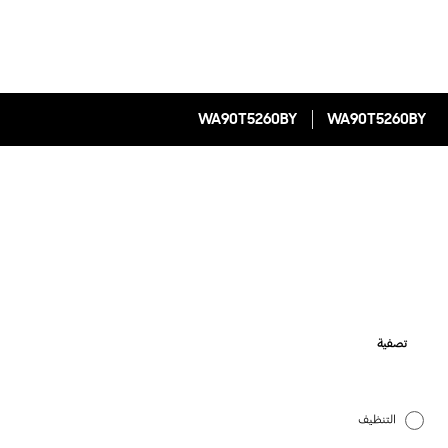
WA90T5260BY
WA90T5260BY
تصفية
التنظيف