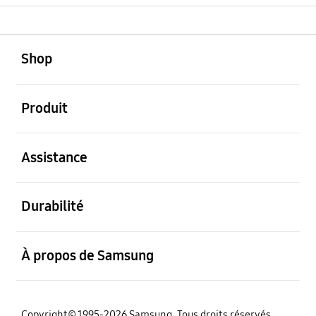
ouvert
Footer Navigation
Shop
ouvert
Produit
ouvert
Assistance
ouvert
Durabilité
ouvert
À propos de Samsung
Copyright© 1995-2026 Samsung. Tous droits réservés.