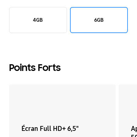
4GB
6GB
Points Forts
Écran Full HD+ 6,5"
Ap