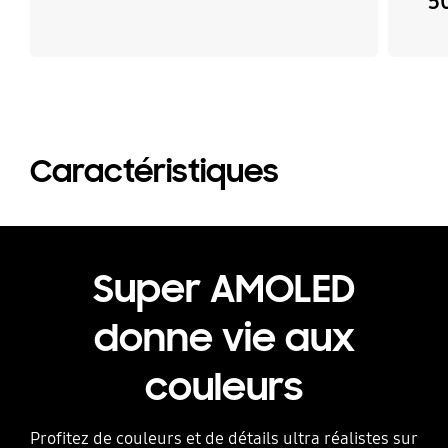
5
Caractéristiques
Super AMOLED
donne vie aux
couleurs
Profitez de couleurs et de détails ultra réalistes sur