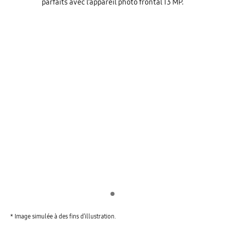
parfaits avec l’appareil photo frontal 13 MP.
Indicator 1
* Image simulée à des fins d’illustration.