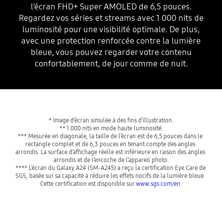
l’écran FHD+ Super AMOLED de 6,5 pouces.
Regardez vos séries et streams avec 1 000 nits de
luminosité pour une visibilité optimale. De plus,
avec une protection renforcée contre la lumière
bleue, vous pouvez regarder votre contenu
confortablement, de jour comme de nuit.
* Image d’écran simulée à des fins d’illustration.
** 1 000 nits en mode haute luminosité.
*** Mesurée en diagonale, la taille de l’écran est de 6,5 pouces dans le 
rectangle complet et de 6,3 pouces en tenant compte des angles 
arrondis. La surface d’affichage réelle est inférieure en raison des angles 
arrondis et de l’encoche de l’appareil photo.
**** L’écran du Galaxy A24 (SM-A245) a reçu la certification Eye Care de 
SGS, basée sur sa capacité à réduire les effets nocifs de la lumière bleue. 
Cette certification est disponible sur 
www.sgs.com/en
.