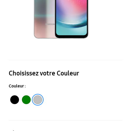
Choisissez votre Couleur
Couleur :
Noir
Vert
Argent