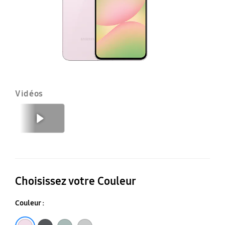
Vidéos
Précédent
Suivant
Choisissez votre Couleur
Couleur :
Rose
Graphite
Olive
Gris clair