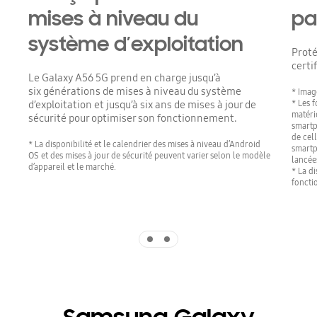
mises à niveau du
pa
système d’exploitation
Proté
certi
Le Galaxy A56 5G prend en charge jusqu’à
six générations de mises à niveau du système
* Image
* Les f
d’exploitation et jusqu’à six ans de mises à jour de
matéri
sécurité pour optimiser son fonctionnement.
smartp
de cel
* La disponibilité et le calendrier des mises à niveau d’Android
smartp
OS et des mises à jour de sécurité peuvent varier selon le modèle
lancées
d’appareil et le marché.
* La d
foncti
Indicator 1
Indicator 2