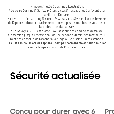
* Image simulée à des fins d’illustration.
* Le verre Corning® Gorilla® Glass Victus®+ est appliqué à l’avant et à 
l’arrière de l’appareil.
* La vitre arrière Corning® Gorilla® Glass Victus®+ n’inclut pas le verre 
de l’appareil photo. Le cadre ne comprend pas les touches de volume et 
latérales ni le plateau SIM.
* Le Galaxy A56 5G est classé IP67. Basé sur des conditions d’essai de 
submersion jusqu’à 1 mètre d’eau douce pendant 30 minutes maximum. Il 
n’est pas conseillé de l’amener à la plage ou la piscine. La résistance à 
l’eau et à la poussière de l’appareil n’est pas permanente et peut diminuer 
avec le temps en raison de l’usure normale.
Sécurité actualisée
Conçu pour durer avec 6
Pr