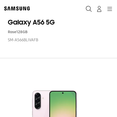
Skip
to
Rechercher
Connexion
Navigation
content
Galaxy A56 5G
Rose
128GB
SM-A566BLIVAFB
Ga
A
5