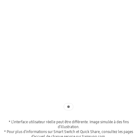
Indicator 1
* L’interface utilisateur réelle peut être différente. Image simulée à des fins
d’illustration.
* Pour plus d’informations sur Smart Switch et Quick Share, consultez les pages
d’accueil de chaque service sur Samsung.com.