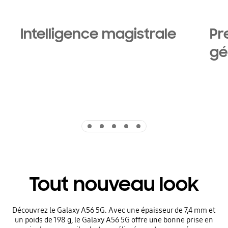
Intelligence magistrale
Pr
gé
Indicator 1
Indicator 2
Indicator 3
Indicator 4
Indicator 5
Tout nouveau look
Découvrez le Galaxy A56 5G. Avec une épaisseur de 7,4 mm et
un poids de 198 g, le Galaxy A56 5G offre une bonne prise en