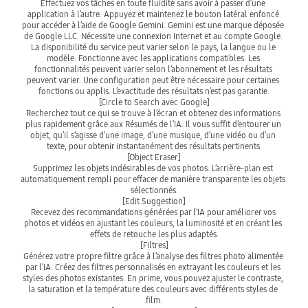
Effectuez vos tâches en toute fluidité sans avoir à passer d’une 
application à l’autre. Appuyez et maintenez le bouton latéral enfoncé 
pour accéder à l’aide de Google Gemini. Gemini est une marque déposée 
de Google LLC. Nécessite une connexion Internet et au compte Google. 
La disponibilité du service peut varier selon le pays, la langue ou le 
modèle. Fonctionne avec les applications compatibles. Les 
fonctionnalités peuvent varier selon l’abonnement et les résultats 
peuvent varier. Une configuration peut être nécessaire pour certaines 
fonctions ou applis. L’exactitude des résultats n’est pas garantie.
[Circle to Search avec Google]
Recherchez tout ce qui se trouve à l’écran et obtenez des informations 
plus rapidement grâce aux Résumés de l’IA. Il vous suffit d’entourer un 
objet, qu’il s’agisse d’une image, d’une musique, d’une vidéo ou d’un 
texte, pour obtenir instantanément des résultats pertinents.

[Object Eraser]
Supprimez les objets indésirables de vos photos. L’arrière-plan est 
automatiquement rempli pour effacer de manière transparente les objets 
sélectionnés.
[Edit Suggestion]
Recevez des recommandations générées par l’IA pour améliorer vos 
photos et vidéos en ajustant les couleurs, la luminosité et en créant les 
effets de retouche les plus adaptés.
[Filtres]
Générez votre propre filtre grâce à l’analyse des filtres photo alimentée 
par l’IA. Créez des filtres personnalisés en extrayant les couleurs et les 
styles des photos existantes. En prime, vous pouvez ajuster le contraste, 
la saturation et la température des couleurs avec différents styles de 
film.
