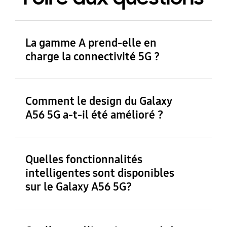
La gamme A prend-elle en
charge la connectivité 5G ?
Le Galaxy A56 5G prend en charge la
connectivité 5G. Cependant, la disponibilité
Comment le design du Galaxy
du réseau 5G peut varier en fonction du pays,
A56 5G a-t-il été amélioré ?
de la région ou de l’opérateur.
Quelles fonctionnalités
intelligentes sont disponibles
sur le Galaxy A56 5G?