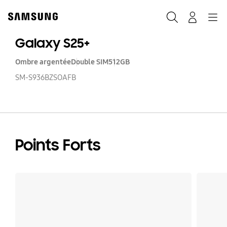
Skip
to
Rechercher
Connexion
Navigation
content
Galaxy S25+
Ombre argentée
Double SIM
512GB
SM-S936BZSOAFB
Points Forts