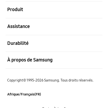
ouvert
Produit
ouvert
Assistance
ouvert
Durabilité
ouvert
À propos de Samsung
Copyright© 1995-2026 Samsung. Tous droits réservés.
Afrique/Français(FR)