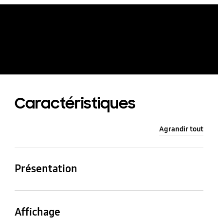
Voir le Galaxy S25+
en RA
Caractéristiques
Agrandir tout
Présentation
Taille
Résolution (affichage
(affichage_principal)
principal)
Affichage