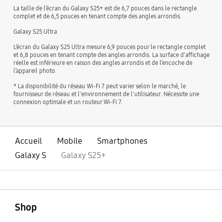
La taille de l’écran du Galaxy S25+ est de 6,7 pouces dans le rectangle
complet et de 6,5 pouces en tenant compte des angles arrondis.
Galaxy S25 Ultra
L’écran du Galaxy S25 Ultra mesure 6,9 pouces pour le rectangle complet
et 6,8 pouces en tenant compte des angles arrondis. La surface d'affichage
réelle est inférieure en raison des angles arrondis et de l’encoche de
l’appareil photo.
* La disponibilité du réseau Wi-Fi 7 peut varier selon le marché, le
fournisseur de réseau et l'environnement de l'utilisateur. Nécessite une
connexion optimale et un routeur Wi-Fi 7.
Accueil
Mobile
Smartphones
Galaxy S
Galaxy S25+
ouvert
Footer Navigation
Shop