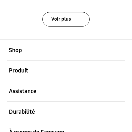
Voir plus
ouvert
Footer Navigation
Shop
ouvert
Produit
ouvert
Assistance
ouvert
Durabilité
ouvert