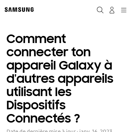
Skip
to
Rechercher
Connexion
Navigation
content
Comment
connecter ton
appareil Galaxy à
d'autres appareils
utilisant les
Dispositifs
Connectés ?
Date de dernière mise à jour :
janv. 16. 2023