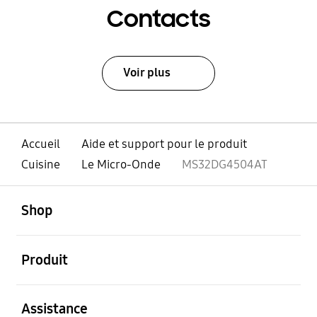
Contacts
Voir plus
Accueil
Aide et support pour le produit
Cuisine
Le Micro-Onde
MS32DG4504AT
ouvert
Footer Navigation
Shop
ouvert
Produit
ouvert
Assistance