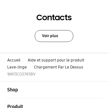
Contacts
Voir plus
Accueil
Aide et support pour le produit
Lave-linge
Chargement Par Le Dessus
WA13CG5745BV
ouvert
Footer Navigation
Shop
ouvert
Produit