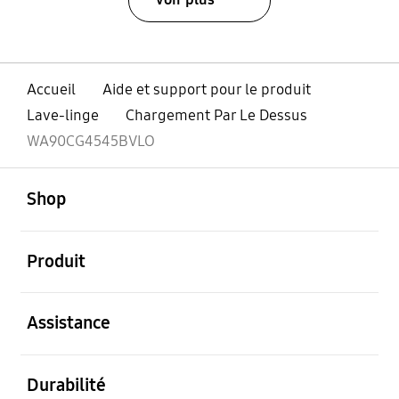
Accueil
Aide et support pour le produit
Lave-linge
Chargement Par Le Dessus
WA90CG4545BVLO
ouvert
Footer Navigation
Shop
ouvert
Produit
ouvert
Assistance
ouvert
Durabilité