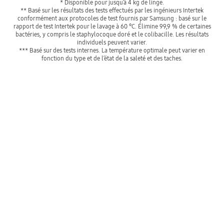
* Disponible pour jusqu’à 4 kg de linge.
** Basé sur les résultats des tests effectués par les ingénieurs Intertek
conformément aux protocoles de test fournis par Samsung : basé sur le
rapport de test Intertek pour le lavage à 60 °C. Élimine 99,9 % de certaines
bactéries, y compris le staphylocoque doré et le colibacille. Les résultats
individuels peuvent varier.
*** Basé sur des tests internes. La température optimale peut varier en
fonction du type et de l’état de la saleté et des taches.
Désinfection à 99,9 %**
Playing video