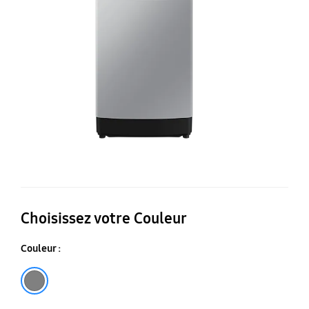
c
p
le
ha
a
te
Ec
Choisissez votre Couleur
Couleur :
Gris