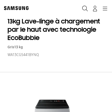
Skip
to
Rechercher
Connexion
Navigation
content
13kg Lave-linge à chargement
par le haut avec technologie
EcoBubble
Gris
13 kg
WA13CG5441BYNQ
13
La
li
à