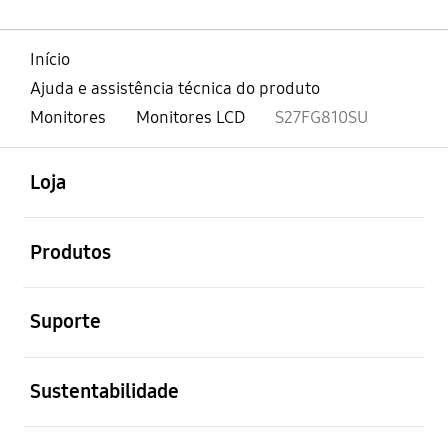
Início
Ajuda e assistência técnica do produto
Monitores
Monitores LCD
S27FG810SU
abrir
Footer Navigation
Loja
abrir
Produtos
abrir
Suporte
abrir
Sustentabilidade
abrir