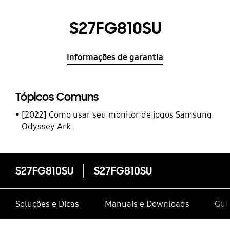
S27FG810SU
Informações de garantia
Tópicos Comuns
[2022] Como usar seu monitor de jogos Samsung
Odyssey Ark
S27FG810SU
S27FG810SU
Soluções e Dicas
Manuais e Downloads
Gui