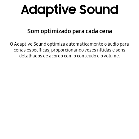
Adaptive Sound
Som optimizado para cada cena
O Adaptive Sound optimiza automaticamente o áudio para
cenas específicas, proporcionando vozes nítidas e sons
detalhados de acordo com o conteúdo e o volume.
A TV cycles through different scenes, including a chat between two women, sports, news and a cinematic shot of a fisherman in a stormy sea. With each scene, a Soundbar plays a different level of volume, indicated by a fluctuating audio bar.
Playing video