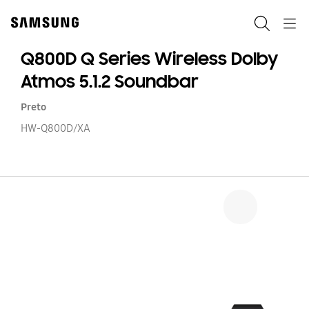
Skip
Skip
to
to
Search
Navigation
content
accessibility
help
Q800D Q Series Wireless Dolby
Atmos 5.1.2 Soundbar
Preto
HW-Q800D/XA
Q
Q
Se
Wi
Do