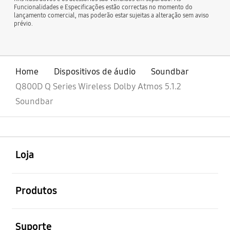
Funcionalidades e Especificações estão correctas no momento do
lançamento comercial, mas poderão estar sujeitas a alteração sem aviso
prévio.
Home
Dispositivos de áudio
Soundbar
Q800D Q Series Wireless Dolby Atmos 5.1.2
Soundbar
abrir
Footer Navigation
Loja
abrir
Produtos
abrir
Suporte