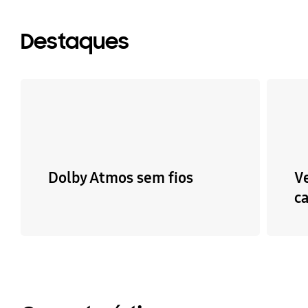
Destaques
Dolby Atmos sem fios
V
c