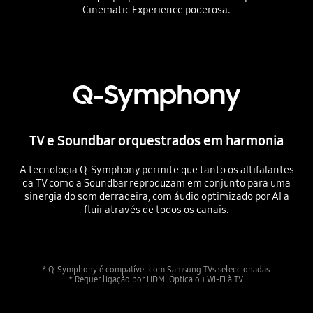
Cinematic Experience poderosa.
Playing video
Q-Symphony
TV e Soundbar orquestrados em harmonia
A tecnologia Q-Symphony permite que tanto os altifalantes
da TV como a Soundbar reproduzam em conjunto para uma
sinergia do som derradeira, com áudio optimizado por AI a
fluir através de todos os canais.
Playing video
* Q-Symphony é compatível com Samsung TVs seleccionadas.
* Requer ligação por HDMI Óptica ou Wi-Fi à TV.