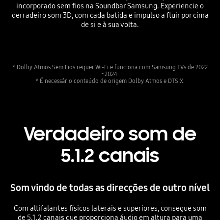
incorporado sem fios na Soundbar Samsung. Experiencie o
derradeiro som 3D, com cada batida e impulso a fluir por cima
de si e à sua volta.
Playing video
* Dolby Atmos Sem Fios requer Wi-Fi e funciona com Samsung TVs de 2022
~2024.
* É necessário conteúdo de origem Dolby Atmos e DTS:X.
Verdadeiro som de
5.1.2 canais
Som vindo de todas as direcções de outro nível
Com altifalantes físicos laterais e superiores, consegue som
de 5.1.2 canais que proporciona áudio em altura para uma