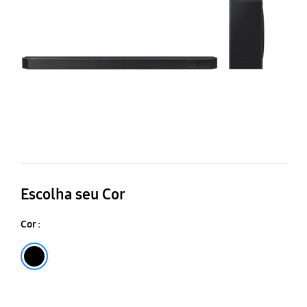
A
5.1
S
Escolha seu Cor
Cor :
Preto