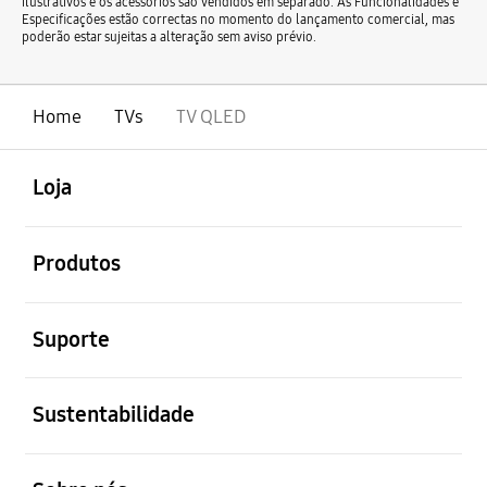
ilustrativos e os acessórios são vendidos em separado. As Funcionalidades e
Especificações estão correctas no momento do lançamento comercial, mas
poderão estar sujeitas a alteração sem aviso prévio.
Home
TVs
TV QLED
abrir
Footer Navigation
Loja
abrir
Produtos
abrir
Suporte
abrir
Sustentabilidade
abrir